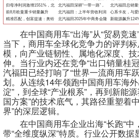
价值重估——北汽福田一季
归母净利润激增1551%，北
火星7旅居车，全场景踏青
北汽福田深耕“一带一路”，
格特集团举行战
北汽福田总销量
度产销数据解析
汽福田战略转型进入收获期
前8月欧曼重卡销量飙升
露营优选
打造国际合作新标杆
北汽福田：上半年营收利润
付千台车辆订单
辆，三维增长模
心系卡友，与爱
69.3%，载货/新能源增速双
精准匹配，创富提速：奥铃
双丰收 “三驾马车”锻造增长
北汽福田2025年中商务会隆
车领先优势
福田公益捐赠支
新能源飙升124
冠领跑行业！
M卡气体机双擎出击
新引擎
重召开 锚定世界一流战略目
护航”行动
5月销量持续“霸
在中国商用车“出海”从“贸易竞速”
标
当下，商用车全球化竞争力的评判标
模，向产业链韧性、属地化深度、技
伸。当行业内还在竞争“出口销量桂冠
汽福田已经打响了“世界一流商用车跃
划。从连续14年领跑中国商用车海外
淀”，到全球“产业根系”，再到新能源
国方案”的技术底气，其路径重塑着中
界”的深层逻辑。
在中国商用车企业出海“长跑“中
带“全维度纵深”特质。行业公开数据显