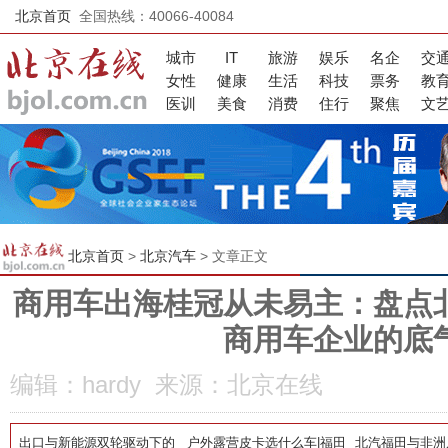
北京首页
全国热线：40066-40084
城市
IT
旅游
娱乐
名企
交
女性
健康
生活
科技
票务
教
医训
美食
消费
住行
聚焦
文
北京首页
>
北京汽车
> 文章正文
商用车出海桂冠从未易主：盘点
商用车企业的底
编辑：hardy 来源：北京在线
出口与新能源双轮驱动下的
户外露营皮卡选什么车|福田
北汽福田与非洲