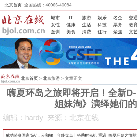
北京首页
全国热线：40066-40084
城市
IT
旅游
娱乐
名企
交
女性
健康
生活
科技
票务
教
医训
美食
消费
住行
聚焦
文
北京首页
>
北京旅游
> 文章正文
嗨夏环岛之旅即将开启！全新D-
姐妹淘》演绎她们的
编辑：hardy 来源：北京在线
成功跻身国家“5A”，云和梯
年终盘点丨搭乘时光机 重温
嗨夏环岛之旅即