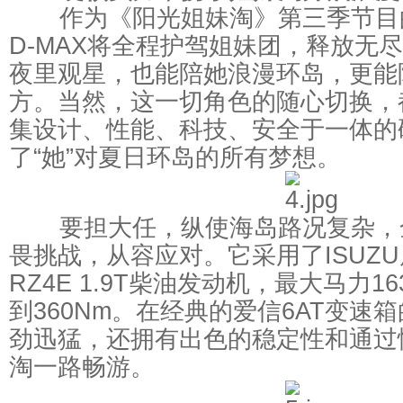
作为《阳光姐妹淘》第三季节目
D-MAX将全程护驾姐妹团，释放无
夜里观星，也能陪她浪漫环岛，更能
方。当然，这一切角色的随心切换，都
集设计、性能、科技、安全于一体的
了“她”对夏日环岛的所有梦想。
要担大任，纵使海岛路况复杂，全新
畏挑战，从容应对。它采用了ISUZ
RZ4E 1.9T柴油发动机，最大马力1
到360Nm。在经典的爱信6AT变速
劲迅猛，还拥有出色的稳定性和通过
淘一路畅游。