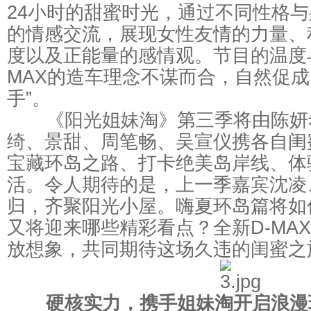
24小时的甜蜜时光，通过不同性格
的情感交流，展现女性友情的力量、
度以及正能量的感情观。节目的温度
MAX的造车理念不谋而合，自然促成
手”。
《阳光姐妹淘》第三季将由陈妍
绮、景甜、周笔畅、吴宣仪携各自闺
宝藏环岛之路、打卡绝美岛岸线、体
活。令人期待的是，上一季嘉宾沈凌
归，齐聚阳光小屋。嗨夏环岛篇将如何
又将迎来哪些精彩看点？全新D-MA
放想象，共同期待这场久违的闺蜜之
硬核实力，携手姐妹淘开启浪漫