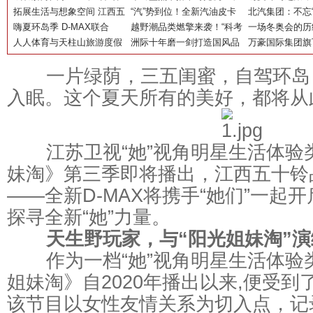
田底气何在？
拓展生活与想象空间 江西五
2023年福田欧辉高光时刻
“汽”势到位！全新汽油皮卡
新D-MAX联合
北汽集团：不忘“
十铃D-MAX陪你去诗和远方
嗨夏环岛季 D-MAX联合
铃拓GANK报到
越野潮品类燃擎来袭！“科考
淘》演绎她们的
心，践行“双碳”
一场冬奥会的历
《阳光姐妹淘》第三季阵容
人人体育与天柱山旅游度假
级SUV”mu-X牧游侠QUARK
洲际十年磨一剑打造国风品
色的答卷——北
万豪国际集团旗
官宣！
区管委会达成战略合作 共同
上市 售价16万元起
牌 华邑迎来国潮大年尽显锋
安德琪点赞福田
入围2022黑珍
一片绿荫，三五闺蜜，自驾环岛
推进文化IP多样化开发
芒
客车
入眠。这个夏天所有的美好，都将从
江苏卫视“她”视角明星生活体验
妹淘》第三季即将播出，江西五十铃
——全新D-MAX将携手“她们”一起
探寻全新“她”力量。
天生野玩家，与“阳光姐妹淘”演绎
作为一档“她”视角明星生活体验
姐妹淘》自2020年播出以来,便受
该节目以女性友情关系为切入点，记