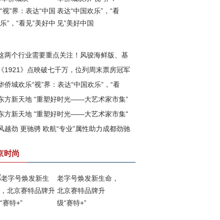
表达“中国欢乐”，“看
见”美好中国
这两个行业需要重点关注！风骏海鲜版、基
《1921》点映破七千万，位列周末票房冠军
版即将上市
华侨城欢乐“视”界：表达“中国欢乐”，“看
东方新天地 “重塑好时光——大艺术家市集”
”美好中国
东方新天地 "重塑好时光——大艺术家市集"
满落幕
风越劲 更驰骋 欧航“专业”属性助力成都劲驰
四期已盛大开幕
战成都市场
京时尚
老字号焕发新生命，
北京赛特品牌升
级“赛特+”