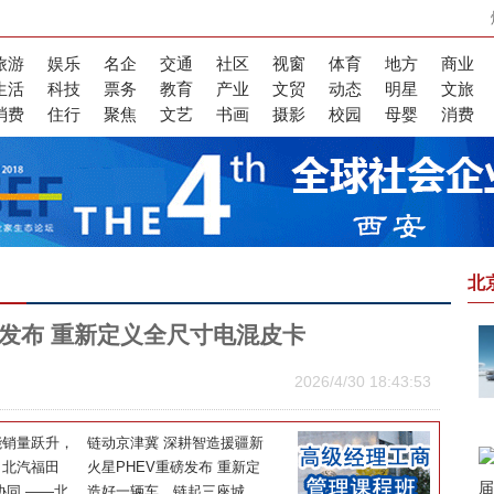
旅游
娱乐
名企
交通
社区
视窗
体育
地方
商业
生活
科技
票务
教育
产业
文贸
动态
明星
文旅
消费
住行
聚焦
文艺
书画
摄影
校园
母婴
消费
北
磅发布 重新定义全尺寸电混皮卡
2026/4/30 18:43:53
能销量跃升，
链动京津冀 深耕智造援疆新
销再攀高峰
！北汽福田
范式——北汽福田以新质生
火星PHEV重磅发布 重新定
体系”与 “数
协同 ——北
产力赋能边疆高质量发展
义全尺寸电混皮卡
造好一辆车，链起三座城