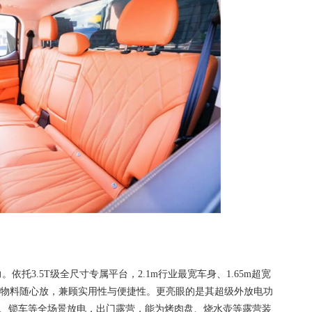
依托3.5T级全尺寸专属平台，2.1m行业最宽车身、1.65m超宽
物料随心放，兼顾实用性与便捷性。更亮眼的是其超级外放电功
车、锁车等全场景放电，出门露营，能为烤肉盘、烧水壶等露营装