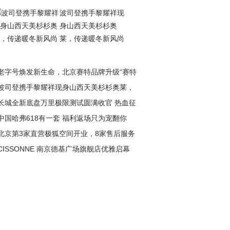
波司登携手黎耀祥现
身山西天美杉杉奥
莱，传递暖冬新风尚
老字号焕发新生命，北京赛特品牌升级“赛特
波司登携手黎耀祥现身山西天美杉杉奥莱，
长城全新底盘万里极限测试圆满收官 热血征
递暖冬新风尚
中国哈弗618有一套 福利返场只为宠翻你
淬炼极致性能
北京第3家直营极狐空间开业，8家售后服务
CISSONNE 南京德基广场旗舰店优雅启幕
盖全城