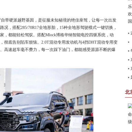
V自带硬派越野基因，是征服未知秘境的绝佳座驾，让每一次出发
，搭配285/70R17全地形胎，15种全地形驾驶模式一键切换，
▪
家，都能轻松驾驭。搭配Mlock博格华纳智能电控四驱系统，动
▪
彻底告别陷车烦恼。2.0T混动专用发动机与4挡DHT混动专用变
建
、高速超车毫不费力，每一次踩下油门，都能感受源源不断的爆
▪
▪
见
▪
圆
▪
第
赢
北