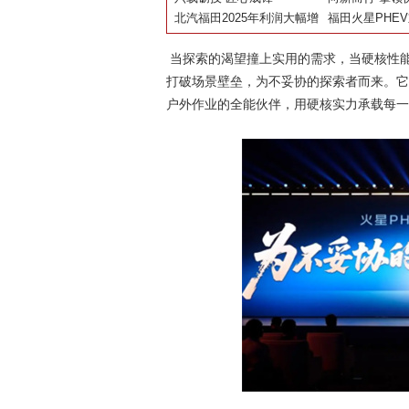
名青年工匠的蝶变
北汽福田2025年利润大幅增
字化转型管理体
汽福田以新质
福田火星PHE
长，“新能源+重卡+出口”三
定
津冀高质量发
义全尺寸电混
驾马车领跑商用车
当探索的渴望撞上实用的需求，当硬核性能
打破场景壁垒，为不妥协的探索者而来。它
户外作业的全能伙伴，用硬核实力承载每一