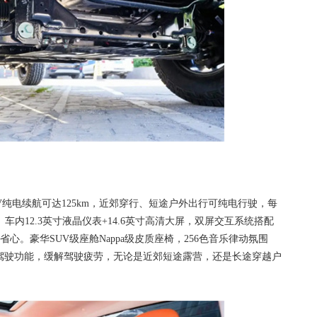
纯电续航可达125km，近郊穿行、短途户外出行可纯电行驶，每
内12.3英寸液晶仪表+14.6英寸高清大屏，双屏交互系统搭配
。豪华SUV级座舱Nappa级皮质座椅，256色音乐律动氛围
助驾驶功能，缓解驾驶疲劳，无论是近郊短途露营，还是长途穿越户