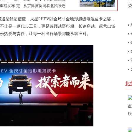
系”5A级评
生产力书写京
V重磅发布 定
——北汽福田的京津冀足迹
从京津冀协同看北汽跃迁
展新篇章
皮卡新标杆
——一场“超时”背后 的高质
量发展答卷
遇见舒适便捷，火星PHEV以全尺寸全地形超级电混皮卡之姿，
▪
不止是一辆代步工具，更是兼顾越野征服、长途穿越、露营出游
▪
份热爱与责任，让每一种出行场景都能从容应对。
北
▪
销
▪
田
▪
了
▪
系
卡
北