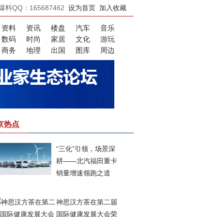
爆料QQ：165687462
设为首页
加入收藏
资料
资讯
楼盘
汽车
音乐
数码
时尚
家居
文化
游玩
商务
地理
出国
图库
周边
京热点
“三化”引领，场景深
耕——北汽福田重卡
销量增速领跑之道
神思汉方茶在第二届
国际健康发展大会荣