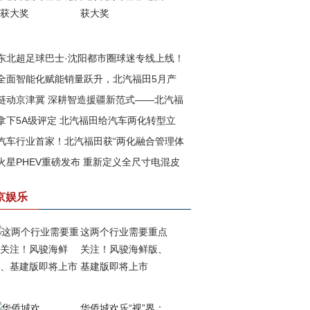
获大奖
东北超足球巴士·沈阳都市圈球迷专线上线！
全面智能化赋能销量跃升，北汽福田5月产
汽福田助力书写文体旅融合新篇章
链动京津冀 深耕智造援疆新范式——北汽福
再攀高峰
拿下5A级评定 北汽福田给汽车两化转型立
以新质生产力赋能边疆高质量发展
汽车行业首家！北汽福田获“两化融合管理体
一把尺
火星PHEV重磅发布 重新定义全尺寸电混皮
”与 “数字化转型管理体系”5A级评定
京娱乐
这两个行业需要重点
关注！风骏海鲜版、
基建版即将上市
华侨城欢乐“视”界：