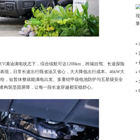
▪
▪
+”
▪
V满油满电状态下，综合续航可达1200km，跨城自驾、长途探险
传
表现，日常长途出行既省油又省心，大大降低出行成本。46kW大
▪
途
电量补给，短暂休整就能满电出发。多重铠甲级电池防护与五星级安全
▪
乘者构筑坚固屏障，让每一段长途穿越都安稳舒心。
▪
覆