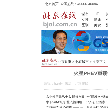
北京首页
全国热线：40066-40084
城市
IT
女性
健康
医训
美食
北京首页
>
北京城市
> 文章正文
火星PHEV重
编辑：hardy 来源：北京在线
东北超足球巴士·沈阳都市圈
全面智能化赋
球迷专线上线！北汽福田助
拿下5A级评定 北汽福田给
北汽福田5月产
汽车行业首家
力书写文体旅融合新篇章
汽车两化转型立了一把尺
六载砺技 匠心成锋 —— 一
获“两化融合管理
向新而行 擎领