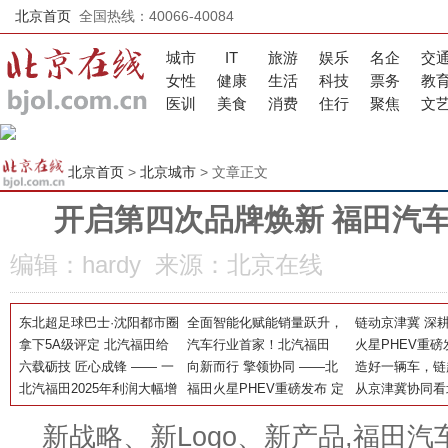
北京首页
全国热线：40066-40084
城市
IT
旅游
娱乐
名企
交
女性
健康
生活
科技
票务
教
医训
美食
消费
住行
聚焦
文
北京首页
>
北京城市
> 文章正文
开启第四次品牌焕新 福田汽
编辑：hardy 来源：北京在线
东北超足球巴士·沈阳都市圈
全面智能化赋能销量跃升，
链动京津冀 深
球迷专线上线！北汽福田助
拿下5A级评定 北汽福田给
北汽福田5月产销再攀高峰
汽车行业首家！北汽福田
范式——北汽福
火星PHEV重磅
力书写文体旅融合新篇章
汽车两化转型立了一把尺
六载砺技 匠心成锋 —— 一
获“两化融合管理体系”与 “数
向新而行 擎领协同 ——北
产力赋能边疆高
义全尺寸电混皮
造好一辆车，链
名青年工匠的蝶变
北汽福田2025年利润大幅增
字化转型管理体系”5A级评
汽福田以新质生产力书写京
福田火星PHEV重磅发布 定
——北汽福田的
从京津冀协同看
长，“新能源+重卡+出口”三
定
津冀高质量发展新篇章
义全尺寸电混皮卡新标杆
——一场“超时”
新战略、新Logo、新产品,福田汽
驾马车领跑商用车
量发展答卷