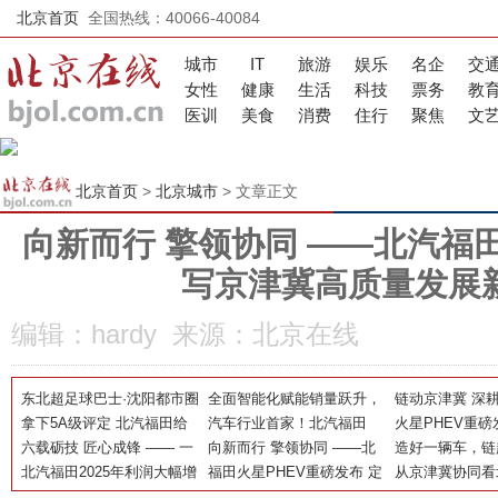
北京首页
全国热线：40066-40084
城市
IT
旅游
娱乐
名企
交
女性
健康
生活
科技
票务
教
医训
美食
消费
住行
聚焦
文
北京首页
>
北京城市
> 文章正文
向新而行 擎领协同 ——北汽福
写京津冀高质量发展
编辑：hardy 来源：北京在线
东北超足球巴士·沈阳都市圈
全面智能化赋能销量跃升，
链动京津冀 深
球迷专线上线！北汽福田助
拿下5A级评定 北汽福田给
北汽福田5月产销再攀高峰
汽车行业首家！北汽福田
范式——北汽福
火星PHEV重磅
力书写文体旅融合新篇章
汽车两化转型立了一把尺
六载砺技 匠心成锋 —— 一
获“两化融合管理体系”与 “数
向新而行 擎领协同 ——北
产力赋能边疆高
义全尺寸电混皮
造好一辆车，链
名青年工匠的蝶变
北汽福田2025年利润大幅增
字化转型管理体系”5A级评
汽福田以新质生产力书写京
福田火星PHEV重磅发布 定
——北汽福田的
从京津冀协同看
长，“新能源+重卡+出口”三
定
津冀高质量发展新篇章
义全尺寸电混皮卡新标杆
——一场“超时”