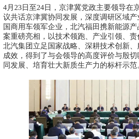
4月23日至24日，京津冀党政主要领导
驾马车领跑商用车
量发展答卷
议共话京津冀协同发展，深度调研区域产
国商用车领军企业，北汽福田携新能源产
案重磅亮相，以技术领跑、产业引领、责
北汽集团立足国家战略、深耕技术创新、
成效，得到了与会领导的高度评价与殷切
同发展、培育壮大新质生产力的标杆示范