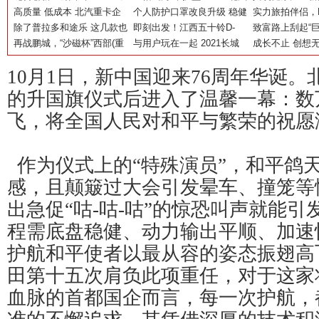
能论坛共商绿色发展新路径
高质量 低成本 北汽重卡企
福田以国典品质赓续责任“延
个人防护口罩改良升级 稳健
国际健康发展大
实力旅拍伴侣，D
业战略在京发布
除了普拉多和途乐 这几款也
长线”
医疗环保口罩引领绿色发展
即刻出发！江西五十铃D-
行
护驾《阳光姐妹
致富路上刮起“巨
很香 4款高性价比硬派越野
再战鹏城，“沙磁杯”西部(重
MAX与阳光姐妹淘8月11日
与用户玩在一起 2021长城
岛之旅
长货箱登陆唐山/
成长不止 创想无
大盘点
庆)科学城创新创业大赛华东
开启绮妙假期
炮路亚国际锦标赛山东东平
定
竞技设计赛总决
10月1日，新中国迎来76周年华诞
复赛在深圳举办
开赛
的升国旗仪式后进入了温馨一幕：数
飞，将全国人民对和平与繁荣的祝愿
作为仪式上的“特殊演员”，和平鸽
感，且颠簸过大会引发晕车、撞笼等
出急促“咕-咕-咕”的惊恐叫声就能
程需底盘稳健、动力输出平顺、加速
护航和平使者以最从容的姿态振翅高
田第十五次肩负此项重任，对于这家
血脉的首都国企而言，每一次护航，