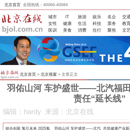
北京首页
全国热线：40066-40084
城市
IT
旅游
娱乐
名企
交
女性
健康
生活
科技
票务
教
医训
美食
消费
住行
聚焦
文
北京首页
>
北京视窗
> 文章正文
羽佑山河 车护盛世——北汽福
责任“延长线”
编辑：hardy 来源：北京在线
链合创新 氢引未来 2025氢
羽佑山河 车护盛世——北汽
共筑健康产业新高