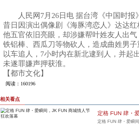
人民网7月26日电 据台湾《中国时报
昔日因演出偶像剧《海豚湾恋人》达达红
他五官依旧亮眼，却涉嫌帮叶姓友人出气，
铁铝棒、西瓜刀等物砍人，造成曲姓男子
以车追人，7小时内在新北逮到人，并起
未遂罪嫌声押获淮。
【都市文化】
相关看点
定格 FUN 肆・
定格 FUN 肆・爱瞬
欢落幕