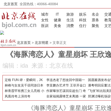
北京首页
全国热线：40066-40084
城市
IT
旅游
娱乐
名企
交
女性
健康
生活
科技
票务
教
医训
美食
消费
住行
聚焦
文
北京首页
>
北京明星
> 文章正文
《海豚湾恋人》童星崩坏 王欣
编辑：ida 来源：北京在线
定格 FUN 肆・爱瞬间，JK
李连杰老了想改回中国籍一
国愿酱酒发布会
FUN 商城情人节狂欢落幕
林峰与女友吴千语同游日本
直被拒绝，成龙说出了原
李亚鹏办艺术节 王菲开金口
晚宴举行明星王
潘粤明回应董洁
酒店缠绵18小时
林青霞罕有携三女儿亮相 小
因，怎么回事呢
献唱
作家曝张艺谋回应超生门:奇
门：不愿相信
“飞侠”科比陷美
女儿可爱
凤凰传奇上演传奇
怪这7个娃咋来的
全家福揭露锋芝未离婚 一家
战”
郑渊洁曝机场设
四口居住豪宅曝光
位引热议
《海豚湾恋人》童星崩坏 王欣逸