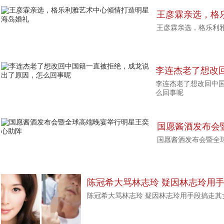
王彦霖亲选，格
王彦霖亲选，格乐利
海岛婚礼
李连杰老了想改
李连杰老了想改回中
出了原因，怎么
么回事呢
国愿酱酒发布会
国愿酱酒发布会暨全
心助阵
陈冠希大骂林志玲 疑因林志玲用
陈冠希大骂林志玲 疑因林志玲用手段搞走其