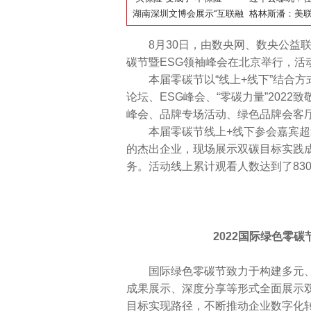
利完成
湖南深圳文博会展示“互联融
发展凝心聚力
湾小筑，水库
格林斯潘：美
合创新”成果
冰瀑，私享五
发市场动荡
8月30日，由数央网、数央公益联合
碳节暨ESG领袖峰会在北京举行，活
本届零碳节以“线上+线下”结合方
论坛、ESG峰会、“零碳力量”202
峰会、品牌专场活动、绿色品牌会客
本届零碳节线上+线下参会嘉宾超过8
的杰出企业，现场展示双碳目标实践
务。活动线上累计观看人数达到了83
2022国际绿色零碳
国际绿色零碳节致力于构建多元、
成果展示、深度分享等形式全面展示
目标实现路径，不断推动企业数字化