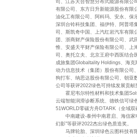
司、江苏天合智慧分布式能源有限公
有限公司、东方日升新能源股份有限公司
油化工有限公司、阿科玛、安永、保
深圳台铃科技集团、福伊特、阿普塔
司、斯凯奇中国、上汽红岩汽车有限
团、浙商财产保险股份有限公司、武田
惟、安盛天平财产保险有限公司、上
司、奥托立夫、北京王府中西医结合医
成旅集团Globaltality Hold
动力信息技术（集团）股份有限公司
狗打车、纳思达股份有限公司、朝亚
公司等获评2022绿色可持续发展贡献
霍尼韦尔特性材料和技术集团Solst
云端智能润滑诊断系统、德铁信可绿
51WORLD零碳方舟DTARK（全
中南建设-泰州中南君启、海信家电
幻影”等获评2022杰出绿色质造奖。
马牌轮胎、深圳绿色云图科技有限公司