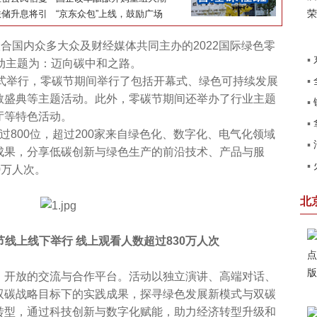
冰钓吃鱼，看
联储升息将引
“京东众包”上线，鼓励广场
居独院！
舞大妈送快递
国内众多大众及财经媒体共同主办的2022国际绿色零
▪
动主题为：迈向碳中和之路。
式举行，零碳节期间举行了包括开幕式、绿色可持续发展
▪
北
2致敬盛典等主题活动。此外，零碳节期间还举办了行业主题
▪
销
厅等特色活动。
▪
田
00位，超过200家来自绿色化、数字化、电气化领域
▪
了
成果，分享低碳创新与绿色生产的前沿技术、产品与服
▪
0万人次。
系
卡
北
节线上线下举行 线上观看人数超过830万人次
开放的交流与合作平台。活动以独立演讲、高端对话、
双碳战略目标下的实践成果，探寻绿色发展新模式与双碳
转型，通过科技创新与数字化赋能，助力经济转型升级和