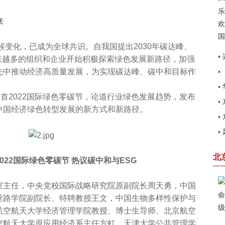
来
化，已成为全球共识。自我国提出2030年碳达峰、
▪
，越来越多的组织和企业开始积极探索绿色发展新路径，加强
▪
先中推动经济高质量发展，为实现碳达峰、碳中和目标作
建
▪
2022国际绿色零碳节，论道行业绿色发展趋势，发布
▪
见
中国经济绿色转型发展的新方式和新路径。
▪
圆
▪
第
赢
北
022国际绿色零碳节 热议碳中和与ESG
主任，中央党校国际战略研究院原副院长周天勇，中国
丝路学院副院长、特聘教授王文，中国生物多样性保护与
航空航天大学经济管理学院教授、博士生导师、北京航空
空航天大学原应用经济系主任方虹，天津大学公共管理学