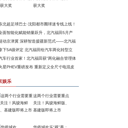
获大奖
东北超足球巴士·沈阳都市圈球迷专线上线！
全面智能化赋能销量跃升，北汽福田5月产
汽福田助力书写文体旅融合新篇章
链动京津冀 深耕智造援疆新范式——北汽福
再攀高峰
拿下5A级评定 北汽福田给汽车两化转型立
以新质生产力赋能边疆高质量发展
汽车行业首家！北汽福田获“两化融合管理体
一把尺
火星PHEV重磅发布 重新定义全尺寸电混皮
”与 “数字化转型管理体系”5A级评定
京娱乐
这两个行业需要重点
关注！风骏海鲜版、
基建版即将上市
华侨城欢乐“视”界：