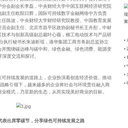
护分会副会长李磊，中央财经大学中国互联网经济研究院
地副主任欧阳日辉，国际可持续数字金融网络中方负责
主任陈波，中央财经大学财经研究院教授、中国教育发展
委员会副主任、北京市昌平区政协副秘书长王卉彤，中材
区技术与创新高级副总裁叶心薇，柳工电动技术与产品研
▪
平台执行秘书长朱迪昕瑶，港华集团工商市务副总监孙立
▪
会并围绕碳达峰与碳中和、绿色金融、绿色消费、能源变
+”
开深度交流和探讨。
▪
传
▪
途
▪
可持续发展的道路上，企业扮演着创造经济价值、推动
▪
覆
”战略引领下，越来越多的企业将社会与环境责任融入商
商业模式，乃至新的生态，从而实现美好商业的目标。
业代表出席零碳节，分享绿色可持续发展之路