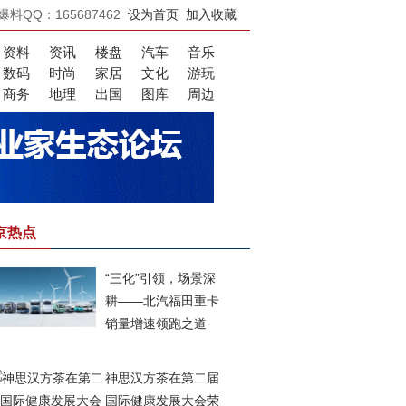
爆料QQ：165687462
设为首页
加入收藏
资料
资讯
楼盘
汽车
音乐
数码
时尚
家居
文化
游玩
商务
地理
出国
图库
周边
京热点
“三化”引领，场景深
耕——北汽福田重卡
销量增速领跑之道
神思汉方茶在第二届
国际健康发展大会荣