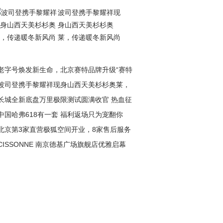
波司登携手黎耀祥现
身山西天美杉杉奥
莱，传递暖冬新风尚
老字号焕发新生命，北京赛特品牌升级“赛特
波司登携手黎耀祥现身山西天美杉杉奥莱，
长城全新底盘万里极限测试圆满收官 热血征
递暖冬新风尚
中国哈弗618有一套 福利返场只为宠翻你
淬炼极致性能
北京第3家直营极狐空间开业，8家售后服务
CISSONNE 南京德基广场旗舰店优雅启幕
盖全城