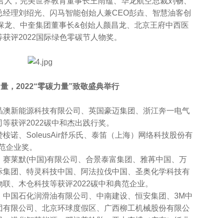
发言人，完美世界教育董事长王雨蕴、华龙航空总裁刘畅、
总经理刘绍光、闪马智能创始人兼CEO彭垚、智慧油客创
保龙、中奎集团董事长&创始人颜昌龙、北京王府中西医
获评2022国际绿色零碳节人物奖。
量，2022“零碳力量”致敬盛典举行
澳新能源科技有限公司、英国豪迈集团、浙江奔一电气
等获评2022碳中和杰出践行奖。
、SoleusAir舒乐氏、泰笛（上海）网络科技股份有
典范企业奖。
莱默(中国)有限公司、合景泰富集团、雅苒中国、万
际集团、特灵科技中国、阿法拉伐中国、圣奥化学科技有
联、木仓科技等获评2022碳中和典范企业。
国石化润滑油有限公司、中南建设、恒安集团、3M中
团有限公司、北京环球度假区、广西柳工机械股份有限公