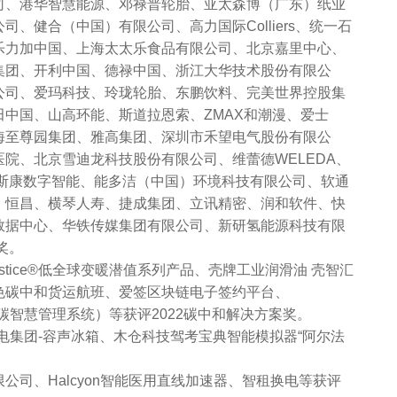
司、港华智慧能源、邓禄普轮胎、亚太森博（广东）纸业
、健合（中国）有限公司、高力国际Colliers、统一石
乐力加中国、上海太太乐食品有限公司、北京嘉里中心、
集团、开利中国、德禄中国、浙江大华技术股份有限公
公司、爱玛科技、玲珑轮胎、东鹏饮料、完美世界控股集
中国、山高环能、斯道拉恩索、ZMAX和潮漫、爱士
海至尊园集团、雅高集团、深圳市禾望电气股份有限公
院、北京雪迪龙科技股份有限公司、维蕾德WELEDA、
ings、海克斯康数字智能、能多洁（中国）环境科技有限公司、软通
、恒昌、横琴人寿、捷成集团、立讯精密、润和软件、快
数据中心、华铁传媒集团有限公司、新研氢能源科技有限
奖。
ice®低全球变暖潜值系列产品、壳牌工业润滑油 壳智汇
色碳中和货运航班、爱签区块链电子签约平台、
域双碳智慧管理系统）等获评2022碳中和解决方案奖。
集团-容声冰箱、木仓科技驾考宝典智能模拟器“阿尔法
、Halcyon智能医用直线加速器、智租换电等获评