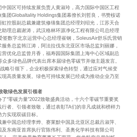
中国区可持续发展负责人黄淑玲，高力国际中国区工程
obaltality Holdings集团幕僚长刘哲良，书赞桉诺
雨虹控股副总裁兼建筑修缮集团总经理刘绍光，江苏天合
龙助理总裁谢涛，武汉格林环源净化工程有限公司总经理
签数字北京运营中心总经理崔钢，SoleusAir舒乐氏营销
术服务总监韩江涛，阿法拉伐东北亚区市场总监刘丽娜，
运营优化总监曾月香，福寿园国际集团上海中心区域副总
欣等众多绿色品牌代表出席本届绿色零碳节并做主题发言。
战略引领下，企业积极探索绿色转型，通过应对气候变
实现高质量发展。绿色可持续发展已经成为推动企业乃至
，致敬绿色发展引领者
零碳力量”2022致敬盛典活动，十六个零碳节重要奖
践行者、引领者致敬，通过表彰TA们的非凡成就和榜样力
助力实现双碳目标。
兼中国总经理李烨、赛莱默中国及北亚区总裁吕淑萍、
国及东南亚首席执行官陈伟利、圣奥化学科技有限公司