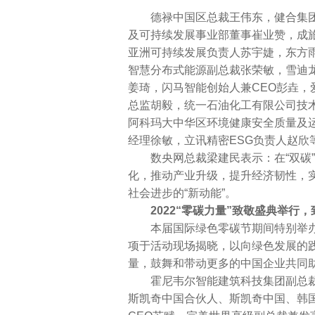
德禄中国区总裁王伟东，健合集团
及可持续发展事业部董事崔业赞，成旅集团Gl
亚洲可持续发展负责人苏宇婕，东方
智慧分布式能源副总裁张荣敏，雪迪
姜琦，闪马智能创始人兼CEO彭垚，爱
总监胡毅，统一石油化工有限公司技
阿科玛大中华区环境健康安全质量及
经理徐敏，立讯精密ESG负责人赵
数央网总裁梁建民表示：在“双碳”
化，推动产业升级，提升经济韧性，
社会进步的“新动能”。
2022“零碳力量”致敬盛典举行
本届国际绿色零碳节期间特别举办了“
项于活动现场揭晓，以向绿色发展的
量，鼓舞和带动更多的中国企业共同
霍尼韦尔智能建筑科技集团副总裁
斯凯奇中国合伙人、斯凯奇中国、韩