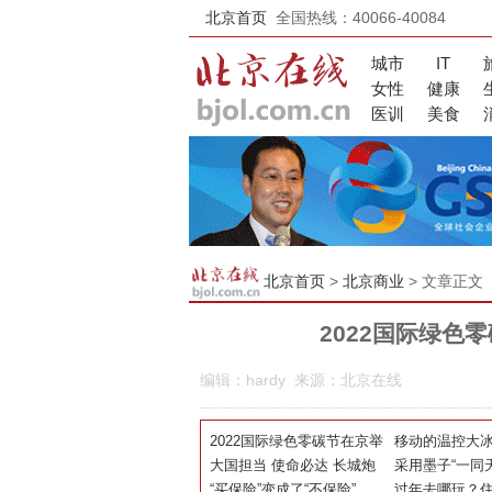
北京首页
全国热线：40066-40084
城市
IT
女性
健康
医训
美食
北京首页
>
北京商业
> 文章正文
2022国际绿色
编辑：hardy 来源：北京在线
2022国际绿色零碳节在京举
移动的温控大冰
行，迈向碳中和之路
大国担当 使命必达 长城炮
铃翼放冷链车
采用墨子“一同
护航罗布泊国家科考首站顺
“买保险”变成了“不保险”
者
点 加强企业文
过年去哪玩？