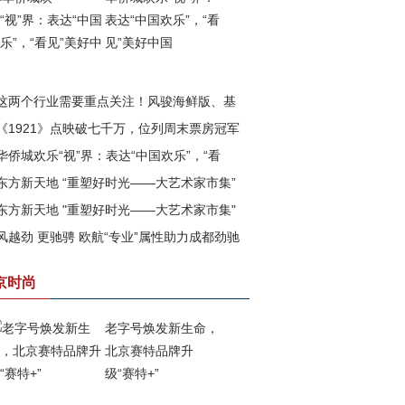
表达“中国欢乐”，“看
见”美好中国
这两个行业需要重点关注！风骏海鲜版、基
《1921》点映破七千万，位列周末票房冠军
版即将上市
华侨城欢乐“视”界：表达“中国欢乐”，“看
东方新天地 “重塑好时光——大艺术家市集”
”美好中国
东方新天地 "重塑好时光——大艺术家市集"
满落幕
风越劲 更驰骋 欧航“专业”属性助力成都劲驰
四期已盛大开幕
战成都市场
京时尚
老字号焕发新生命，
北京赛特品牌升
级“赛特+”