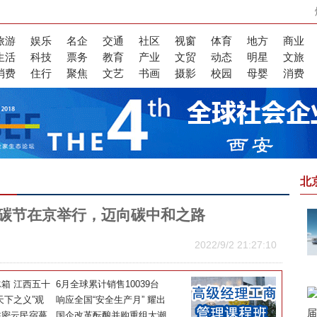
旅游
娱乐
名企
交通
社区
视窗
体育
地方
商业
生活
科技
票务
教育
产业
文贸
动态
明星
文旅
消费
住行
聚焦
文艺
书画
摄影
校园
母婴
消费
北
零碳节在京举行，迈向碳中和之路
2022/9/2 21:27:10
箱 江西五十
6月全球累计销售10039台
誓做美食守护
天下之义”观
长城炮蝉联皮卡销量冠军
响应全国“安全生产月” 耀出
化建设为企业
住密云民宿蔓
行多措并举筑牢安全防线
国企改革酝酿并购重组大潮