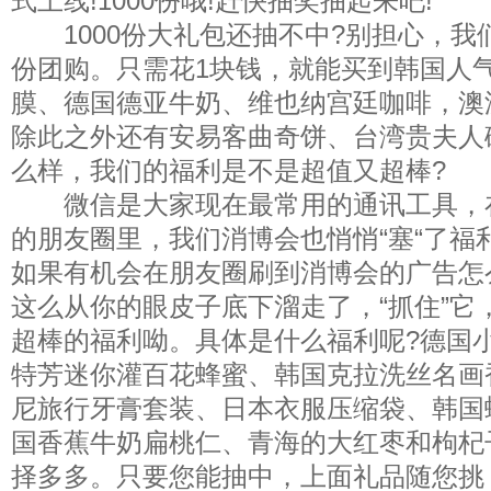
式上线!1000份哦!赶快抽奖抽起来吧!
1000份大礼包还抽不中?别担心，我们
份团购。只需花1块钱，就能买到韩国人气
膜、德国德亚牛奶、维也纳宫廷咖啡，澳
除此之外还有安易客曲奇饼、台湾贵夫人
么样，我们的福利是不是超值又超棒?
微信是大家现在最常用的通讯工具，
的朋友圈里，我们消博会也悄悄“塞“了福利
如果有机会在朋友圈刷到消博会的广告怎
这么从你的眼皮子底下溜走了，“抓住”它
超棒的福利呦。具体是什么福利呢?德国
特芳迷你灌百花蜂蜜、韩国克拉洗丝名画
尼旅行牙膏套装、日本衣服压缩袋、韩国
国香蕉牛奶扁桃仁、青海的大红枣和枸杞
择多多。只要您能抽中，上面礼品随您挑