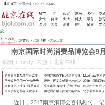
北京首页
全国热线：40066-40084
城市
IT
旅游
娱乐
名企
交
女性
健康
生活
科技
票务
教
医训
美食
消费
住行
聚焦
文
北京首页
>
北京消费
> 文章正文
南京国际时尚消费品博览会9月
编辑：hardy 来源：北京在线
第三届国际品质节在京举
华润万家旗下blt精品超市珠
Maxinatal
行，消费升级传递生机与活
平安银行信用卡“全城天天
海首店 闪耀启幕
密云、怀柔京郊溜娃攻略|花
助力澳洲骆驼奶
2019中国消费
力
88”联合魔童哪吒 以“金融
全面拥抱“Z世代” 唯品会首
海长城、高山漂流、湿地公
北京市民“菜篮子”升级 天猫
国市场
消费崛起 服务
阿里巴巴集团CE
+国潮”促动全民消费
次发布95后时尚消费报告
国家质检总局今天发布了
园…
新零售成主力
网吧通宵禁令如何才能出实
式被重构
猫双11“三台一
北京最大美食促
《童装消费指引》
效
义媒体和商业未
近日，2017南京消博会喜讯频传。记