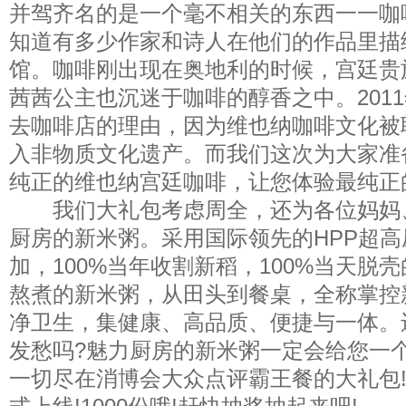
并驾齐名的是一个毫不相关的东西一一咖
知道有多少作家和诗人在他们的作品里描
馆。咖啡刚出现在奥地利的时候，宫廷贵
茜茜公主也沉迷于咖啡的醇香之中。201
去咖啡店的理由，因为维也纳咖啡文化被
入非物质文化遗产。而我们这次为大家准
纯正的维也纳宫廷咖啡，让您体验最纯正
我们大礼包考虑周全，还为各位妈妈
厨房的新米粥。采用国际领先的HPP超高
加，100%当年收割新稻，100%当天脱壳
熬煮的新米粥，从田头到餐桌，全称掌控
净卫生，集健康、高品质、便捷与一体。
发愁吗?魅力厨房的新米粥一定会给您一个
一切尽在消博会大众点评霸王餐的大礼包!