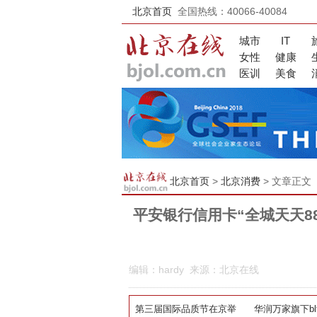
北京首页
全国热线：40066-40084
城市
IT
女性
健康
医训
美食
北京首页
>
北京消费
> 文章正文
平安银行信用卡“全城天天8
编辑：hardy 来源：北京在线
第三届国际品质节在京举
华润万家旗下b