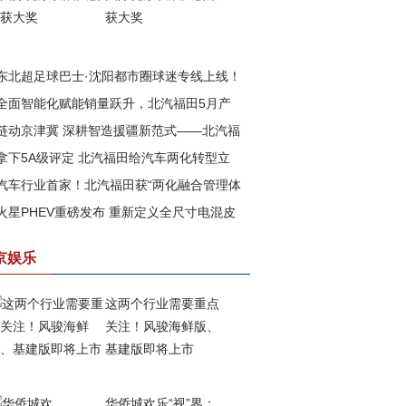
获大奖
东北超足球巴士·沈阳都市圈球迷专线上线！
全面智能化赋能销量跃升，北汽福田5月产
汽福田助力书写文体旅融合新篇章
链动京津冀 深耕智造援疆新范式——北汽福
再攀高峰
拿下5A级评定 北汽福田给汽车两化转型立
以新质生产力赋能边疆高质量发展
汽车行业首家！北汽福田获“两化融合管理体
一把尺
火星PHEV重磅发布 重新定义全尺寸电混皮
”与 “数字化转型管理体系”5A级评定
京娱乐
这两个行业需要重点
关注！风骏海鲜版、
基建版即将上市
华侨城欢乐“视”界：