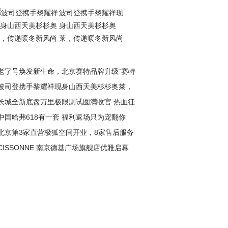
波司登携手黎耀祥现
身山西天美杉杉奥
莱，传递暖冬新风尚
老字号焕发新生命，北京赛特品牌升级“赛特
波司登携手黎耀祥现身山西天美杉杉奥莱，
长城全新底盘万里极限测试圆满收官 热血征
递暖冬新风尚
中国哈弗618有一套 福利返场只为宠翻你
淬炼极致性能
北京第3家直营极狐空间开业，8家售后服务
CISSONNE 南京德基广场旗舰店优雅启幕
盖全城