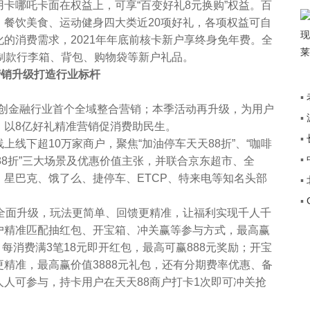
哪吒卡面在权益上，可享“百变好礼8元换购”权益。百
、餐饮美食、运动健身四大类近20项好礼，各项权益可自
的消费需求，2021年年底前核卡新户享终身免年费。全
制款行李箱、背包、购物袋等新户礼品。
营销升级打造行业标杆
▪
开创金融行业首个全域整合营销；本季活动再升级，为用户
▪
+”
，以8亿好礼精准营销促消费助民生。
▪
传
下超10万家商户，聚焦“加油停车天天88折”、“咖啡
▪
88折”三大场景及优惠价值主张，并联合京东超市、全
途
辉、星巴克、饿了么、捷停车、ETCP、特来电等知名头部
▪
。
▪
覆
面升级，玩法更简单、回馈更精准，让福利实现千人千
户精准匹配抽红包、开宝箱、冲关赢等参与方式，最高赢
奖，每消费满3笔18元即开红包，最高可赢888元奖励；开宝
精准，最高赢价值3888元礼包，还有分期费率优惠、备
人可参与，持卡用户在天天88商户打卡1次即可冲关抢