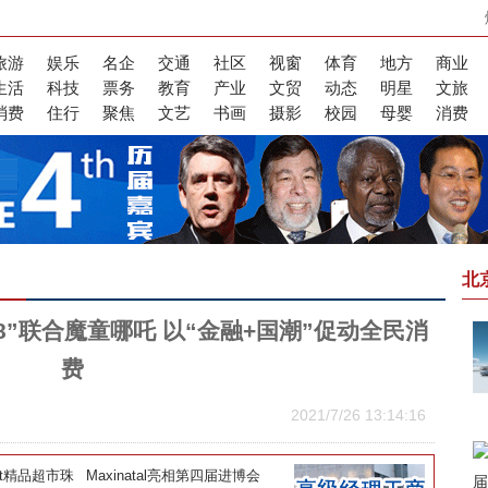
旅游
娱乐
名企
交通
社区
视窗
体育
地方
商业
生活
科技
票务
教育
产业
文贸
动态
明星
文旅
消费
住行
聚焦
文艺
书画
摄影
校园
母婴
消费
北
8”联合魔童哪吒 以“金融+国潮”促动全民消
费
2021/7/26 13:14:16
lt精品超市珠
Maxinatal亮相第四届进博会