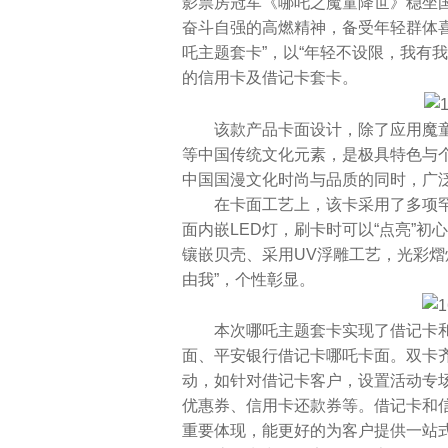
影票房冠军《哪吒之魔童降世》稳坐国
奋斗自强的高燃精神，备受年轻群体
吒主题套卡”，以“年轻不设限，我有
的信用卡及借记卡套卡。
该款产品卡面设计，除了应用魔童哪
等中国传统文化元素，是极具特色与
中国国漫文化时尚与品质的同时，广
在卡面工艺上，该卡采用了多项罕
面内嵌LED灯，刷卡时可以“点亮”
镶嵌贝壳、采用UV浮雕工艺，光彩熠
由我”，个性彰显。
本次哪吒主题套卡实现了借记卡和
面、平安银行借记卡哪吒卡面。双卡
动，如针对借记卡客户，设置活动专
优惠券、信用卡还款券等。借记卡和
重要体现，能更好的为客户提供一站