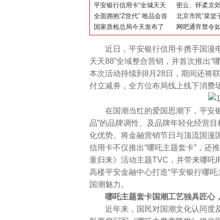
行，消费升级传递生机与活
平安银行信用卡“全城天天
海首店 闪耀启
密云、怀柔京郊
力
88”联合魔童哪吒 以“金融
全面拥抱“Z世代” 唯品会首
海长城、高山
北京市民“菜篮子
+国潮”促动全民消费
次发布95后时尚消费报告
国家质检总局今天发布了
园…
新零售成主力
网吧通宵禁令
《童装消费指引》
效
近日，平安银行信用卡携手国漫电影
天天88”全域整合营销，并首次推出
本次活动持续到8月28日，期间还将
付立减券，全方位布局线上线下消费场
在国潮当红的爱国思潮下，平安银行
品”的品牌调性、及品牌年轻化经营
化优势。将金融营销节日与顶流国漫国
信用卡不仅推出“哪吒主题套卡”，还
童归来》活动主题TVC，并带来哪吒
高楼平安金融中心打造“平安银行哪吒
国潮魅力。
哪吒主题套卡国潮工艺独具匠心，
近年来，国民对国潮文化认同度及