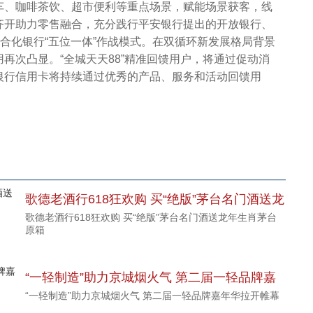
、咖啡茶饮、超市便利等重点场景，赋能场景获客，线
齐开助力零售融合，充分践行平安银行提出的开放银行、
行、综合化银行“五位一体”作战模式。在双循环新发展格局背景
再次凸显。“全城天天88”精准回馈用户，将通过促动消
银行信用卡将持续通过优秀的产品、服务和活动回馈用
歌德老酒行618狂欢购 买“绝版”茅台名门酒送龙
歌德老酒行618狂欢购 买“绝版”茅台名门酒送龙年生肖茅台
年生肖茅台原箱
原箱
“一轻制造”助力京城烟火气 第二届一轻品牌嘉
“一轻制造”助力京城烟火气 第二届一轻品牌嘉年华拉开帷幕
年华拉开帷幕