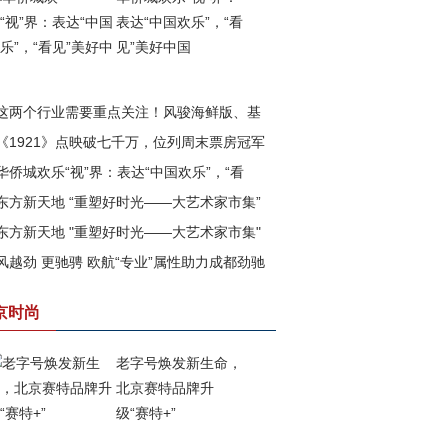
表达“中国欢乐”，“看
见”美好中国
这两个行业需要重点关注！风骏海鲜版、基
《1921》点映破七千万，位列周末票房冠军
版即将上市
华侨城欢乐“视”界：表达“中国欢乐”，“看
东方新天地 “重塑好时光——大艺术家市集”
”美好中国
东方新天地 "重塑好时光——大艺术家市集"
满落幕
风越劲 更驰骋 欧航“专业”属性助力成都劲驰
四期已盛大开幕
战成都市场
京时尚
老字号焕发新生命，
北京赛特品牌升
级“赛特+”