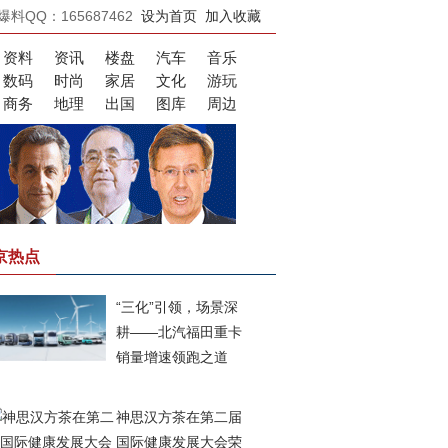
爆料QQ：165687462
设为首页
加入收藏
资料
资讯
楼盘
汽车
音乐
数码
时尚
家居
文化
游玩
商务
地理
出国
图库
周边
京热点
“三化”引领，场景深
耕——北汽福田重卡
销量增速领跑之道
神思汉方茶在第二届
国际健康发展大会荣