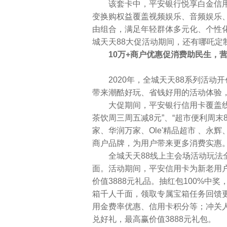
该套卡中，平安银行悦享白金信用卡
变换购权益覆盖视频娱乐、音频娱乐
由组合，满足年轻群体多元化、个性化
城天天88大促活动期间，还有哪吒定
10万+商户优惠促消费助民生，
2020年，全城天天88系列活动
带来潮酷好玩、省钱好用的活动体验
大促期间，平安银行信用卡覆盖线上线
茶饮周三周五减8元”、“超市便利周末
家、华润万家、Ole'精品超市 、永
商户品牌，为用户带来更多消费实惠
全城天天88线上主会场活动玩法全
面。活动期间，平安信用卡为新老用
价值3888元礼品。抽红包100%中
箱千人千面，领取专属宝箱任务回馈更
用金费率优惠、信用卡积分等；冲关人
兑好礼，最高赢价值3888元礼包。