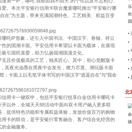
漫第一IP，哪吒“我命由我不由天”的个性以及不忘初心、
喜爱。本次平安银行信用卡联合魔童哪吒推出“平安银行哪
我自在”为主题，带来充满国潮特色、工艺精美、权益百变
▪
吒IP形象，还引入中国书法、中国汉字、卷轴、祥云
▪
建
个性的国潮卡面。平安信用卡希望以卡面为载体，在展现
▪
泛吸引国民喜爱，助力弘扬国潮国漫文化。
▪
见且价值极高的工艺，独具匠心。其中，初心觉醒版卡
见
初心，其夜光油墨在黑夜中会发光，燃力尽显。潮玩版卡面
▪
圆
熠；卡面上以毛笔字体书写的中国汉字“逍遥自在”与“我命
▪
第
赢
北
信用卡一键双申，包括平安银行悦享白金信用卡哪吒卡
齐开以外，全城天天88活动中面向双卡用户融入更多联
场，提供特色功能和专属权益体验，发放价值百万的购物
信用卡的联动，是平安银行零售融合、客户综合化经营的
式的金融服务。