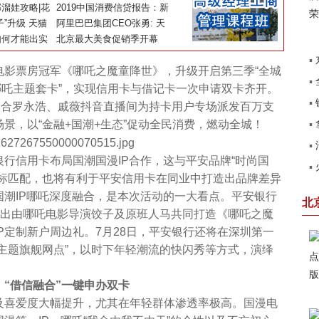
幕
溜娃攻略|花
助力澳洲骆驼奶产业开拓中
2019中国消费信贷报告：新
漂流、湿地公
”升级 天猫
国市场
消费崛起 服务场景及业务模
阿里巴巴集团CEO张勇: 天
如何才能出实
式被重构
猫双11“三台一晚”将重新定
北京最大美食促销季开幕
义媒体和商业未来
▪
票房冠军《哪吒之魔童降世》，升级开启第三季“全城
▪
北
“哪吒主题套卡”，实现信用卡与借记卡一次申请双卡齐开。
▪
联合罗永浩、戚薇抖音直播间为持卡用户专场派发百万支
销
景，以“金融+国潮+生态”促动全民消费，燃动全城！
▪
田
▪
了
信用卡布局国潮国漫IP合作，这与平安品牌“时尚国
▪
系
目标匹配，也将有利于平安信用卡在同业中打造出品牌差异
卡
潮IP哪吒深度融合，是本次活动的一大看点。平安银行
北
推出由哪吒电影导演饺子及原班人马共同打造《哪吒之魔
IP定制新户周边礼。7月28日，平安银行还将在深圳第一
主题旗舰网点”，以时下年轻潮流的快闪秀等方式，演绎
“借信融合”一键申办双卡
喜爱度大幅提升，尤其在年轻群体渗透率极高。国漫电