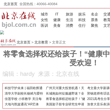
北京首页
全国热线：40066-40084
城市
IT
旅游
娱乐
名企
交
女性
健康
生活
科技
票务
教
医训
美食
消费
住行
聚焦
文
北京首页
>
北京教育
> 文章正文
将零食选择权还给孩子！“健康中
受欢迎！
编辑：hardy 来源：北京在线
科技守护未来 | 福田欧辉通
广州天河重大投资机遇！天
考文垂大学新课
学公交车行业首发 构建城市
清华大学副校长杨斌与爱特
然良港，助力您企业巨轮乘
长城炮如何征服越野迷？全
学生留英梦
郭锅老师有话说
公交体系全新变革
思集团主席帕布罗•伊斯
佳莲学校 小班教学 关注每
风远航
路况全场景玩转百变生活
将零食选择权还给孩子！“健
何培养孩子的耐
2021高考生分
拉、CEO奥斯卡·加西亚·马
一个孩子的身心成长
大地与凯旋通讯“AR艺体
康中国行”公益食育课受欢
美国架子鼓专业研究生申请
艰难的高三，也
加拿大音乐表演
塞拉斯在线交流
馆”战略合作签约仪式成功举
迎！
条件
高四
件