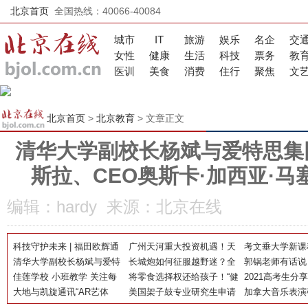
北京首页
全国热线：40066-40084
城市
IT
旅游
娱乐
名企
交
女性
健康
生活
科技
票务
教
医训
美食
消费
住行
聚焦
文
北京首页
>
北京教育
> 文章正文
清华大学副校长杨斌与爱特思集
斯拉、CEO奥斯卡·加西亚·
编辑：hardy 来源：北京在线
科技守护未来 | 福田欧辉通
广州天河重大投资机遇！天
考文垂大学新课
学公交车行业首发 构建城市
清华大学副校长杨斌与爱特
然良港，助力您企业巨轮乘
长城炮如何征服越野迷？全
学生留英梦
郭锅老师有话说
公交体系全新变革
思集团主席帕布罗•伊斯
佳莲学校 小班教学 关注每
风远航
路况全场景玩转百变生活
将零食选择权还给孩子！“健
何培养孩子的耐
2021高考生分
拉、CEO奥斯卡·加西亚·马
一个孩子的身心成长
大地与凯旋通讯“AR艺体
康中国行”公益食育课受欢
美国架子鼓专业研究生申请
艰难的高三，也
加拿大音乐表演
塞拉斯在线交流
馆”战略合作签约仪式成功举
迎！
条件
高四
件