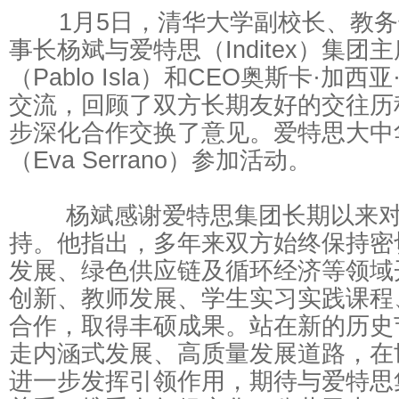
1月5日，清华大学副校长、教务
行
事长杨斌与爱特思（Inditex）集团
（Pablo Isla）和CEO奥斯卡·加
交流，回顾了双方长期友好的交往历
步深化合作交换了意见。爱特思大中
（Eva Serrano）参加活动。
杨斌感谢爱特思集团长期以来对
持。他指出，多年来双方始终保持密
发展、绿色供应链及循环经济等领域
创新、教师发展、学生实习实践课程
合作，取得丰硕成果。站在新的历史
走内涵式发展、高质量发展道路，在
进一步发挥引领作用，期待与爱特思