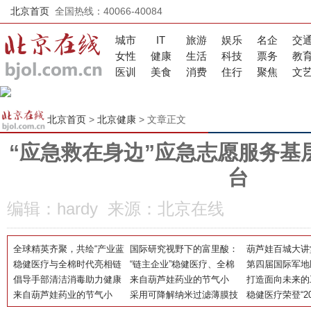
北京首页
全国热线：40066-40084
城市
IT
旅游
娱乐
名企
交
女性
健康
生活
科技
票务
教
医训
美食
消费
住行
聚焦
文
北京首页
>
北京健康
> 文章正文
“应急救在身边”应急志愿服务基
台
编辑：hardy 来源：北京在线
全球精英齐聚，共绘“产业蓝
国际研究视野下的富里酸：
葫芦娃百城大讲
海·新智康养·药膳出海”新蓝
稳健医疗与全棉时代亮相链
从细胞代谢到免疫调节的多
“链主企业”稳健医疗、全棉
站：支原体肺炎
第四届国际军地
图
博会 李建全：打造健康生
倡导手部清洁消毒助力健康
重潜力
时代亮相首届链博会 引领以
来自葫芦娃药业的节气小
儿童科学用药
新大会将于10
打造面向未来的
活“共赢链”
生活 稳健医疗发起“55护手
来自葫芦娃药业的节气小
棉为核心的健康生活链
TIPS之——巧用连翘，一起
采用可降解纳米过滤薄膜技
（桂林）乳胶以
稳健医疗荣登“2
节”
TIPS之——立冬过后，建议
做冬至养生的“饺饺”者
术，稳健医疗生物降解口罩
能
业品牌榜”并获“