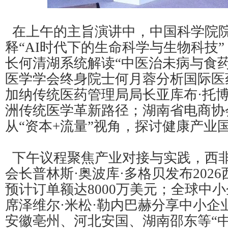
在上午的主旨演讲中，中国科学院
释“AI时代下的生命科学与生物科技
长何清湖系统解读“中医治未病与食
医学学会终身院士何月蓉分析国际医
加纳传统医药管理局局长亚库布·托博
洲传统医学革新路径；湖南省电商协
从“资本+流量”视角，探讨健康产业
下午议程聚焦产业对接与实践，西
会长普林斯·奥波库·多格贝发布202
预计订单额达8000万美元；全球中
席泽维尔·米松·勒内巴赫分享中小企
安徽亳州、河北安国、湖南邵东等“