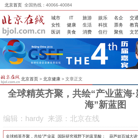
北京首页
全国热线：40066-40084
城市
IT
旅游
娱乐
名企
交
女性
健康
生活
科技
票务
教
医训
美食
消费
住行
聚焦
文
北京首页
>
北京健康
> 文章正文
全球精英齐聚，共绘“产业蓝海·
海”新蓝图
编辑：hardy 来源：北京在线
全球精英齐聚，共绘“产业蓝
国际研究视野下的富里酸：
葫芦娃百城大讲