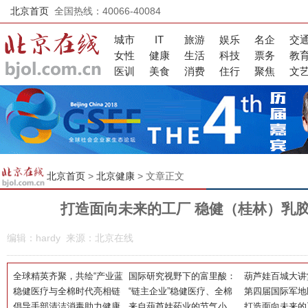
北京首页
全国热线：40066-40084
城市
IT
旅游
娱乐
名企
交
女性
健康
生活
科技
票务
教
医训
美食
消费
住行
聚焦
文
北京首页
>
北京健康
> 文章正文
打造面向未来的工厂 稳健（桂林）乳
编辑：hardy 来源：北京在线
全球精英齐聚，共绘“产业蓝
国际研究视野下的富里酸：
葫芦娃百城大讲
海·新智康养·药膳出海”新蓝
稳健医疗与全棉时代亮相链
从细胞代谢到免疫调节的多
“链主企业”稳健医疗、全棉
站：支原体肺炎
第四届国际军地
图
博会 李建全：打造健康生
倡导手部清洁消毒助力健康
重潜力
时代亮相首届链博会 引领以
来自葫芦娃药业的节气小
儿童科学用药
新大会将于10
打造面向未来的