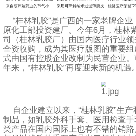
活“共赢链”
生活 稳健医疗发起“55护手
来自葫芦娃药业的节气小
棉为核心的健康生活链
TIPS之——巧用连翘，一起
采用可降解纳米过滤薄膜技
（桂林）乳胶以
稳健医疗荣登“2
节”
TIPS之——立冬过后，建议
做冬至养生的“饺饺”者
术，稳健医疗生物降解口罩
能
业品牌榜”并获“
“桂林乳胶”是广西的一家老牌企业，
把自己“藏”起来
上市
原化工部投资建厂。今年6月，桂林
司（桂林乳胶厂）由国内医疗行业领
全资收购，成为其医疗版图的重要组
式由国有控股企业改制为民营企业。
年来，“桂林乳胶”再度迎来新的机遇
自企业建立以来，“桂林乳胶”生产
制品，如乳胶外科手套、医用检查手
类产品在国内国际上也有不错的销路