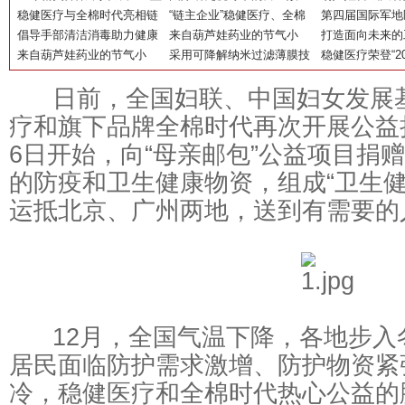
海·新智康养·药膳出海”新蓝
稳健医疗与全棉时代亮相链
从细胞代谢到免疫调节的多
“链主企业”稳健医疗、全棉
站：支原体肺炎
第四届国际军地
图
博会 李建全：打造健康生
倡导手部清洁消毒助力健康
重潜力
时代亮相首届链博会 引领以
来自葫芦娃药业的节气小
儿童科学用药
新大会将于10
打造面向未来的
活“共赢链”
生活 稳健医疗发起“55护手
来自葫芦娃药业的节气小
棉为核心的健康生活链
TIPS之——巧用连翘，一起
采用可降解纳米过滤薄膜技
（桂林）乳胶以
稳健医疗荣登“2
节”
TIPS之——立冬过后，建议
做冬至养生的“饺饺”者
术，稳健医疗生物降解口罩
能
业品牌榜”并获“
日前，全国妇联、中国妇女发展基
把自己“藏”起来
上市
疗和旗下品牌全棉时代再次开展公益
6日开始，向“母亲邮包”公益项目捐赠
的防疫和卫生健康物资，组成“卫生健
运抵北京、广州两地，送到有需要的
12月，全国气温下降，各地步入
居民面临防护需求激增、防护物资紧
冷，稳健医疗和全棉时代热心公益的