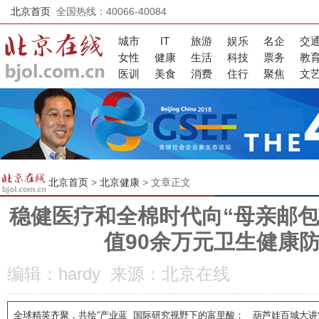
北京首页
全国热线：40066-40084
城市
IT
旅游
娱乐
名企
交
女性
健康
生活
科技
票务
教
医训
美食
消费
住行
聚焦
文
北京首页
>
北京健康
> 文章正文
稳健医疗和全棉时代向“母亲邮包
值90余万元卫生健康
编辑：hardy 来源：北京在线
全球精英齐聚，共绘“产业蓝
国际研究视野下的富里酸：
葫芦娃百城大讲