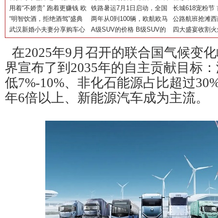
如何把 ‘双碳’目标转化为商
用着“不娇贵” 跑着更赚钱 欧
客车出征2023百人会展现中
铁路暑运7月1日启动，全国
光姐妹淘》开辟
长城618宠粉节
用车新质生产力
曼国六载货车全系产品上市
“明智饮酒，拒绝酒驾”盛典
国“氢”能力
铁路预计发送旅客7.5亿人
两年从0到100辆，欧航欧马
活
黄圣依揭秘哈弗
公路航班抢滩西
在沪举行
武汉新婚小夫妻分享购车心
次
可助力美女老板决胜运赢路
A级SUV的价格 B级SUV的
欧航R系列以科
四大盛宴收割火
得：BEIJING-X7
空间 BEIJING-X7车主：买
行业高效升级
直播成就“流量神
在2025年9月召开的联合国气候变
到就是赚到！
界宣布了到2035年的自主贡献目标
低7%-10%、非化石能源占比超过30
年6倍以上、新能源汽车成为主流。