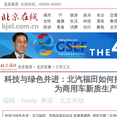
北京首页
全国热线：40066-40084
城市
IT
旅游
娱乐
名企
交
女性
健康
生活
科技
票务
教
医训
美食
消费
住行
聚焦
文
北京首页
>
北京交通
> 文章正文
科技与绿色并进：北汽福田如何把
为商用车新质生产
编辑：hardy 来源：北京在线
科技与绿色并进：北汽福田
亮相高级别会议 欧辉氢燃料
精彩不断！D-M