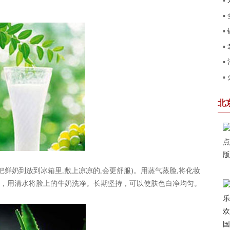
▪
▪
北
▪
销
▪
田
▪
了
▪
系
卡
北
鲜奶到放到冰箱里,敷上凉凉的,会更舒服)。用蒸气蒸脸,将化妆
，用清水将脸上的牛奶洗净。长期坚持，可以使肤色白净均匀。