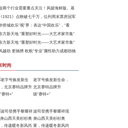
这两个行业需要重点关注！风骏海鲜版、基
《1921》点映破七千万，位列周末票房冠军
版即将上市
华侨城欢乐“视”界：表达“中国欢乐”，“看
东方新天地 “重塑好时光——大艺术家市集”
”美好中国
东方新天地 "重塑好时光——大艺术家市集"
满落幕
风越劲 更驰骋 欧航“专业”属性助力成都劲驰
四期已盛大开幕
战成都市场
京时尚
老字号焕发新生命，
北京赛特品牌升
级“赛特+”
波司登携手黎耀祥现
身山西天美杉杉奥
莱，传递暖冬新风尚