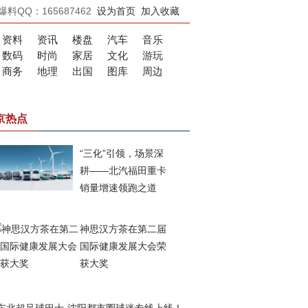
爆料QQ：165687462
设为首页
加入收藏
资料
资讯
楼盘
汽车
音乐
数码
时尚
家居
文化
游玩
商务
地理
出国
图库
周边
京热点
“三化”引领，场景深
耕——北汽福田重卡
销量增速领跑之道
神思汉方茶在第二届
国际健康发展大会荣
获大奖