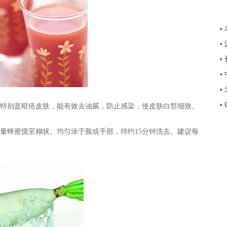
▪
▪
+”
▪
传
▪
途
▪
▪
别是暗疮皮肤，能有效去油腻，防止感染，使皮肤白皙细致。
覆
蜂蜜搅至糊状。均匀涂于脸或手部，待约15分钟洗去。建议每