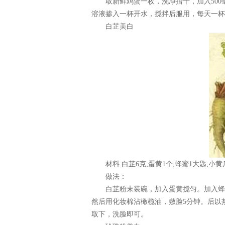
取新鲜鸡蛋一枚，洗净揩干，加入500
溶液掺入一杯开水，搅拌后服用，每天一杯
白芷美白
材料:白芷6克;蛋黄1个;蜂蜜1大匙;小黄
做法：
白芷粉末装碗，加入蛋黄搅匀。加入蜂蜜
然后用化妆棉沾橄榄油，敷脸5分钟。后以
取下，洗脸即可。