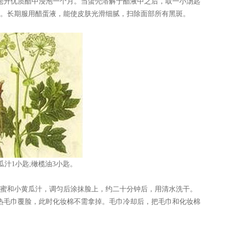
毫升优质醋中浸泡一个月。当蛋壳溶解于醋液中之后，取一小汤匙
。长期服用醋蛋液，能使皮肤光滑细腻，扫除面部所有黑斑。
瓜汁1小匙;橄榄油3小匙。
和小黄瓜汁，调匀后涂抹脸上，约二十分钟后，用清水洗干。
热毛巾覆脸，此时化妆棉不需拿掉。毛巾冷却后，把毛巾和化妆棉