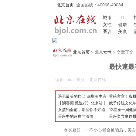
北京首页
全国热线：40066-40084
城市
IT
女性
健康
医训
美食
北京首页
>
北京女性
> 文章正文
最快速最
编辑：ida 来源：北京在线
遇见最美的自己 深圳美中宜
重磅官宣！殷
和妇产医院 “第四届最美孕
【润容颜 致逆行】北京站 |
奢护肤品牌 Ter
赋予传统文化
妈”颁奖盛典圆满落幕
华熙生物·润致&伊蕾雅手捧
女孩约会前，那些你不知道
芮品牌代言人
2020“百事可
12星座一周健
壕礼，在线等你
的事
星座中的速度与激情
大启幕
星座灵异事件
炎炎夏日，一不小心就会被晒后，美白功