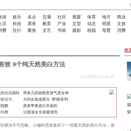
旅游
娱乐
名企
交通
社区
视窗
体育
地方
商业
生活
科技
票务
教育
产业
文贸
动态
明星
文旅
消费
住行
聚焦
文艺
书画
摄影
校园
母婴
消费
北
有效 9个纯天然美白方法
2016/8/23 8:46:46
桃担任法国轻
简单几招就能变身气质女神
raké法国天
年轻活力，
化妆盘头图解
大码女装成黑马 “胖领域”时
乐x妈妈制造”盛
康指数
尚大码女装赋能市场13年
原来苹果是白羊座的
排行榜
12星座女生谁最漂亮
课决不可忽略。小编特意收集到了一些最天然的美白方法，值