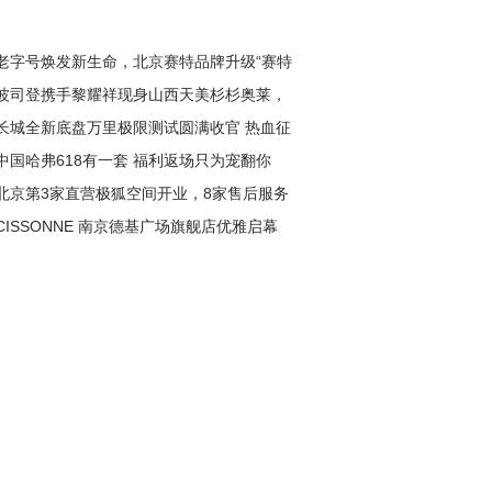
老字号焕发新生命，北京赛特品牌升级“赛特
波司登携手黎耀祥现身山西天美杉杉奥莱，
长城全新底盘万里极限测试圆满收官 热血征
递暖冬新风尚
中国哈弗618有一套 福利返场只为宠翻你
淬炼极致性能
北京第3家直营极狐空间开业，8家售后服务
CISSONNE 南京德基广场旗舰店优雅启幕
盖全城