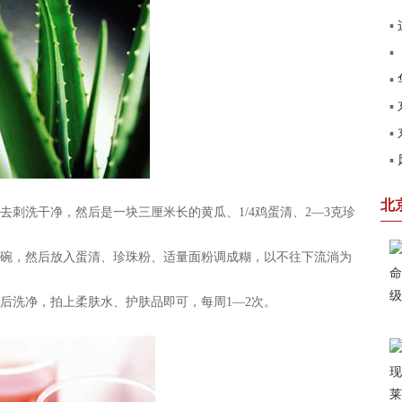
▪
▪
建
▪
▪
见
▪
圆
▪
第
赢
北
洗干净，然后是一块三厘米长的黄瓜、1/4鸡蛋清、2—3克珍
，然后放入蛋清、珍珠粉、适量面粉调成糊，以不往下流淌为
洗净，拍上柔肤水、护肤品即可，每周1—2次。