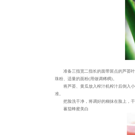
准备三指宽二指长的面带斑点的芦荟叶去刺
珠粉、适量的面粉(用做调稀稠)。
将芦荟、黄瓜放入榨汁机榨汁后倒入小碗
准。
把脸洗干净，将调好的糊抹在脸上，干后
蕃茄蜂蜜美白