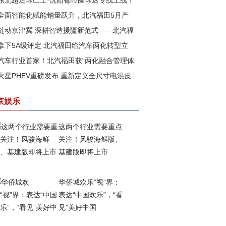
东北超足球巴士·沈阳都市圈球迷专线上线！
全面智能化赋能销量跃升，北汽福田5月产
汽福田助力书写文体旅融合新篇章
链动京津冀 深耕智造援疆新范式——北汽福
再攀高峰
拿下5A级评定 北汽福田给汽车两化转型立
以新质生产力赋能边疆高质量发展
汽车行业首家！北汽福田获“两化融合管理体
一把尺
火星PHEV重磅发布 重新定义全尺寸电混皮
”与 “数字化转型管理体系”5A级评定
京娱乐
这两个行业需要重点
关注！风骏海鲜版、
基建版即将上市
华侨城欢乐“视”界：
表达“中国欢乐”，“看
见”美好中国