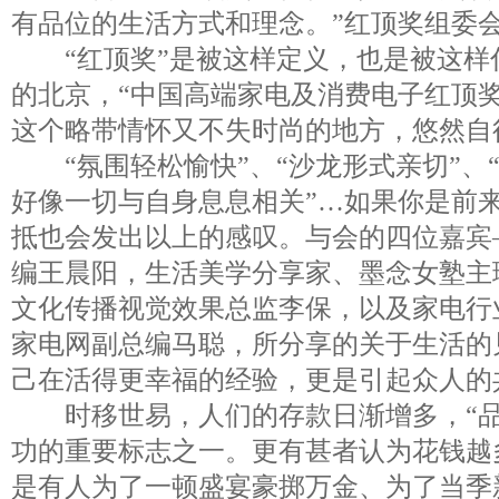
有品位的生活方式和理念。”红顶奖组委
“红顶奖”是被这样定义，也是被这样倡
的北京，“中国高端家电及消费电子红顶奖
这个略带情怀又不失时尚的地方，悠然自
“氛围轻松愉快”、“沙龙形式亲切”、
好像一切与自身息息相关”…如果你是前
抵也会发出以上的感叹。与会的四位嘉宾
编王晨阳，生活美学分享家、墨念女塾主
文化传播视觉效果总监李保，以及家电行
家电网副总编马聪，所分享的关于生活的
己在活得更幸福的经验，更是引起众人的
时移世易，人们的存款日渐增多，“品
功的重要标志之一。更有甚者认为花钱越
是有人为了一顿盛宴豪掷万金、为了当季