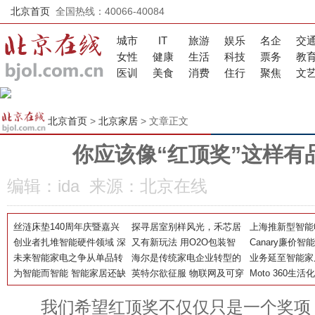
北京首页
全国热线：40066-40084
城市
IT
旅游
娱乐
名企
交
女性
健康
生活
科技
票务
教
医训
美食
消费
住行
聚焦
文
北京首页
>
北京家居
> 文章正文
你应该像“红顶奖”这样有
编辑：ida 来源：北京在线
丝涟床垫140周年庆暨嘉兴
探寻居室别样风光，禾芯居
上海推新型智能
青山周平青设会9月分享会
创业者扎堆智能硬件领域 深
家布艺新颖设计为你而来
又有新玩法 用O2O包装智
自己喊人看
Canary廉价
共同解密睡眠“芯”空间
圳有优势
未来智能家电之争从单品转
能硬件
海尔是传统家电企业转型的
统开卖 功能多
业务延至智能家
移到平台
为智能而智能 智能家居还缺
样板
英特尔欲征服 物联网及可穿
唐智控11.45亿
Moto 360生
啥按钮
戴设备市场
手表的第三选择
我们希望红顶奖不仅仅只是一个奖项