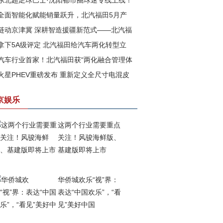
东北超足球巴士·沈阳都市圈球迷专线上线！
全面智能化赋能销量跃升，北汽福田5月产
汽福田助力书写文体旅融合新篇章
链动京津冀 深耕智造援疆新范式——北汽福
再攀高峰
拿下5A级评定 北汽福田给汽车两化转型立
以新质生产力赋能边疆高质量发展
汽车行业首家！北汽福田获“两化融合管理体
一把尺
火星PHEV重磅发布 重新定义全尺寸电混皮
”与 “数字化转型管理体系”5A级评定
京娱乐
这两个行业需要重点
关注！风骏海鲜版、
基建版即将上市
华侨城欢乐“视”界：
表达“中国欢乐”，“看
见”美好中国