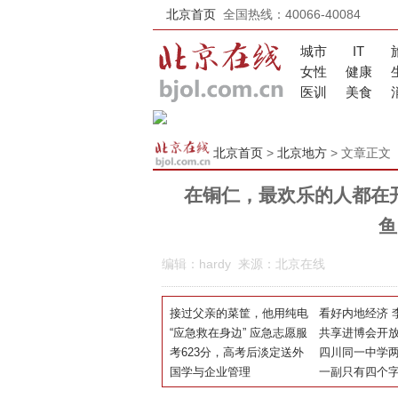
北京首页
全国热线：40066-40084
城市
IT
女性
健康
医训
美食
北京首页
>
北京地方
> 文章正文
在铜仁，最欢乐的人都在开D
鱼
编辑：hardy 来源：北京在线
接过父亲的菜筐，他用纯电
看好内地经济 
轻卡跑出新生活
“应急救在身边” 应急志愿服
未计划出售柏
共享进博会开放
务基层宣教活动走进昌平
考623分，高考后淡定送外
天地助力消费
四川同一中学
卖！小哥志愿填好了，还有
国学与企业管理
都叫陈静怡：
一副只有四个
话要说
大学
道出了中华孝