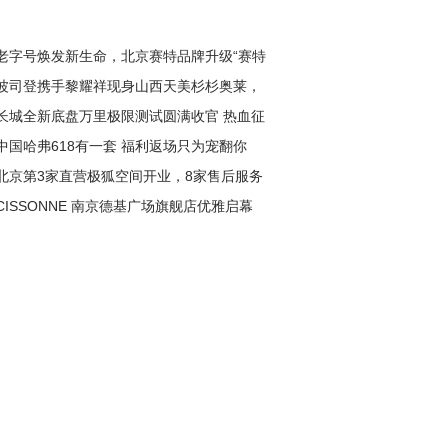
老字号焕发新生命，北京赛特品牌升级“赛特
波司登携手黎耀祥现身山西天美杉杉奥莱，
长城全新底盘万里极限测试圆满收官 热血征
递暖冬新风尚
中国哈弗618有一套 福利返场只为宠翻你
淬炼极致性能
北京第3家直营极狐空间开业，8家售后服务
CISSONNE 南京德基广场旗舰店优雅启幕
盖全城