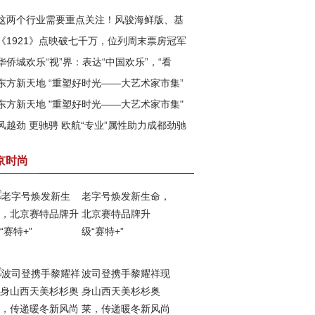
这两个行业需要重点关注！风骏海鲜版、基
《1921》点映破七千万，位列周末票房冠军
版即将上市
华侨城欢乐“视”界：表达“中国欢乐”，“看
东方新天地 “重塑好时光——大艺术家市集”
”美好中国
东方新天地 "重塑好时光——大艺术家市集"
满落幕
风越劲 更驰骋 欧航“专业”属性助力成都劲驰
四期已盛大开幕
战成都市场
京时尚
老字号焕发新生命，
北京赛特品牌升
级“赛特+”
波司登携手黎耀祥现
身山西天美杉杉奥
莱，传递暖冬新风尚