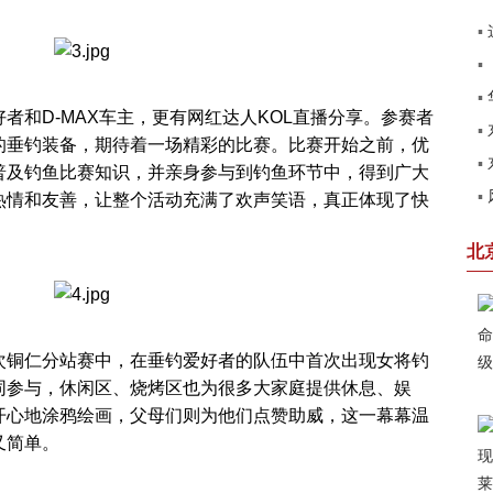
▪
▪
建
▪
和D-MAX车主，更有网红达人KOL直播分享。参赛者
▪
见
的垂钓装备，期待着一场精彩的比赛。比赛开始之前，优
▪
圆
普及钓鱼比赛知识，并亲身参与到钓鱼环节中，得到广大
▪
热情和友善，让整个活动充满了欢声笑语，真正体现了快
第
赢
北
铜仁分站赛中，在垂钓爱好者的队伍中首次出现女将钓
同参与，休闲区、烧烤区也为很多大家庭提供休息、娱
开心地涂鸦绘画，父母们则为他们点赞助威，这一幕幕温
又简单。