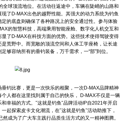
域的全球顶流地位。在活动往返途中，车辆在陡峭的山路和
现了D-MAX出色的越野性能。其强大的动力系统为钓鱼
稳定的底盘则确保了各种路况上的安全通过性。参与体验
MAX的智慧科技，高端乘用智能座舱、数字化人机交互和
显了D-MAX在科技方面的优势。这些技术使得驾驶变得
还是荒野中。而宽敞的顶流空间和人体工学座椅，让长途
足够容纳所有的垂钓装备，万千需求，一“部”到位。
场垂钓比赛，更是一次快乐的相聚，一次D-MAX品牌精神
个人都在这里找到属于自己的快乐， D-MAX不仅是一辆
幸福的方式。"这就是钓鱼"品牌活动IP自2021年开启
一起探索皮卡文化潮流，在"这就是钓鱼"活动助推下，
，已然成为了广大车主践行品质生活方式的又一精神图腾。