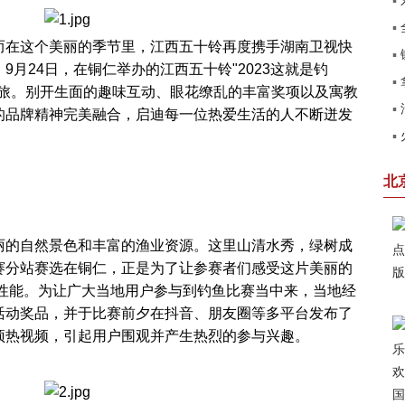
▪
▪
北
在这个美丽的季节里，江西五十铃再度携手湖南卫视快
▪
销
月24日，在铜仁举办的江西五十铃"2023这就是钓
▪
田
之旅。别开生面的趣味互动、眼花缭乱的丰富奖项以及寓教
▪
了
的品牌精神完美融合，启迪每一位热爱生活的人不断迸发
▪
系
卡
北
的自然景色和丰富的渔业资源。这里山清水秀，绿树成
赛分站赛选在铜仁，正是为了让参赛者们感受这片美丽的
越性能。为让广大当地用户参与到钓鱼比赛当中来，当地经
活动奖品，并于比赛前夕在抖音、朋友圈等多平台发布了
预热视频，引起用户围观并产生热烈的参与兴趣。