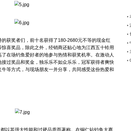
▪
▪
+”
▪
传
获奖者们，前十名获得了180-2680元不等的现金红
▪
途
等惊喜奖品，除此之外，经销商还贴心地为江西五十铃用
▪
高了在场钓鱼爱好者的地参与热情和获奖机率。在激动人
▪
覆
地接过奖品和奖金，独乐乐不如众乐乐，冠军获得者爽快
红牛等方式，与现场朋友一并分享，共同感受这份热爱和
型都以其强大性能和过硬品质而著称。在铜仁站钓鱼大赛