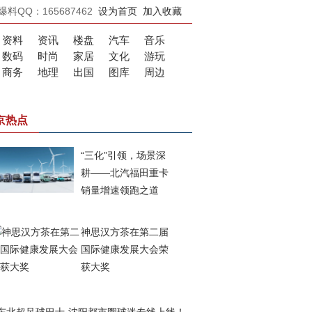
爆料QQ：165687462
设为首页
加入收藏
资料
资讯
楼盘
汽车
音乐
数码
时尚
家居
文化
游玩
商务
地理
出国
图库
周边
京热点
“三化”引领，场景深
耕——北汽福田重卡
销量增速领跑之道
神思汉方茶在第二届
国际健康发展大会荣
获大奖