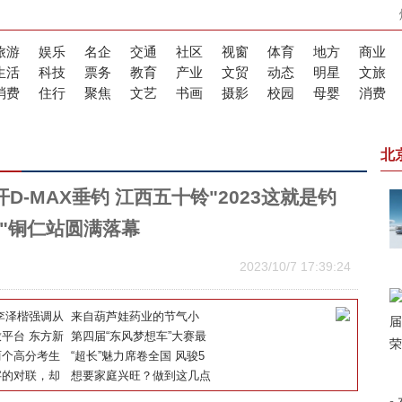
旅游
娱乐
名企
交通
社区
视窗
体育
地方
商业
生活
科技
票务
教育
产业
文贸
动态
明星
文旅
消费
住行
聚焦
文艺
书画
摄影
校园
母婴
消费
北
-MAX垂钓 江西五十铃"2023这就是钓
"铜仁站圆满落幕
2023/10/7 17:39:24
李泽楷强调从
来自葫芦娃药业的节气小
瑞内地板块
平台 东方新
TIPS之—— 扛不住“秋
第四届“东风梦想车”大赛最
升级
两个高分考生
冻”了！我的命都是秋裤给的
终成绩揭晓
“超长”魅力席卷全国 风骏5
均已填报清华
字的对联，却
长货箱全国联动上市
想要家庭兴旺？做到这几点
道的智慧
好运不请自来！