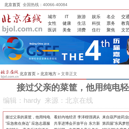
北京首页
全国热线：40066-40084
城市
IT
旅游
娱乐
名企
交
女性
健康
生活
科技
票务
教
医训
美食
消费
住行
聚焦
文
北京首页
>
北京地方
> 文章正文
接过父亲的菜筐，他用纯电轻
编辑：hardy 来源：北京在线
接过父亲的菜筐，他用纯电
看好内地经济 李泽楷强调从
来自葫芦娃药业
轻卡跑出新生活
“应急救在身边” 应急志愿服
未计划出售柏瑞内地板块
共享进博会开放平台 东方新
TIPS之—— 扛
第四届“东风梦想