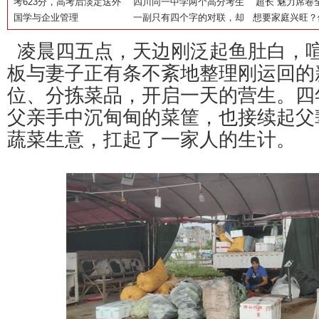
务基层宣教活动走进昌平
考623分，高考后淡定送外
天地助力消费升级
四川同一中学两个高分考生
冻”了！我的命
终成绩揭晓
“超长”魅力席卷
卖！小哥志愿填好了，还有
国学与企业管理
都叫陈静怡：均已填报清华
一副只有四个字的对联，却
长货箱全国联动
想要家庭兴旺？
话要说
大学
道出了中华孝道的智慧
好运不请自来！
凌晨四五点，天边刚泛起鱼肚白，
板与妻子正有条不紊地整理刚运回的
位、分拣菜品，开启一天的营生。四
父亲手中沉甸甸的菜筐，也接续起父
蔬菜生意，扛起了一家人的生计。