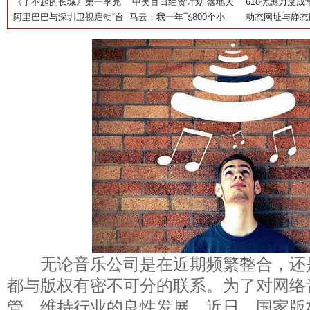
心，为亚奥商圈插入智慧办
《了不起的长城》第一季完
能行动圆满成功
余承东：继续保持创新，打
“中美百日经贸计划”落地天
—岭上江南七彩
618优惠力度成
公“芯片”
结撒花 各位砖员大赞全新哈
阿里巴巴与深圳卫视启动“台
胜仗始终是华为的信仰
猫 首批美国牛肉即将摆上中
马云：我一年飞800个小
盘
超市199-100
动态网址与静态
弗H6
网联盟” 天猫618期间多屏互
国吃货餐桌
时，希望阿里作为中国公司
动抢红包
代表影响世界
无论音乐公司是在近期频繁整合，还
都与版权有密不可分的联系。为了对网络
管，维持行业的良性发展。近日，国家版