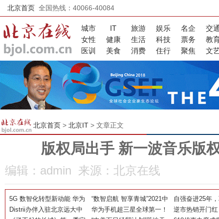
北京首页
全国热线：40066-40084
城市
IT
旅游
娱乐
名企
交
女性
健康
生活
科技
票务
教
医训
美食
消费
住行
聚焦
文
北京首页
>
北京IT
> 文章正文
版权局出手 新一波音乐版
编辑：admin 来源：北京在线
5G 数智化转型新动能 华为
“数智启航 智享青城”2021中
自强奋进25年
精彩亮相2021世界5G大会
Distrii办伴入驻北京远大中
国移动5G 新型智慧城市赋
华为手机超三星全球第一！
抱“十四五”追梦
逆市热销开门红