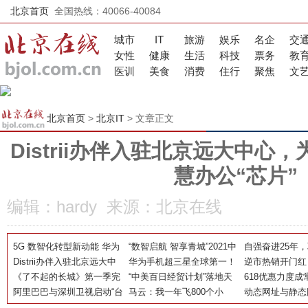
北京首页
全国热线：40066-40084
城市
IT
旅游
娱乐
名企
交
女性
健康
生活
科技
票务
教
医训
美食
消费
住行
聚焦
文
北京首页
>
北京IT
> 文章正文
Distrii办伴入驻北京远大中心
慧办公“芯片”
编辑：hardy 来源：北京在线
5G 数智化转型新动能 华为
“数智启航 智享青城”2021中
自强奋进25年
精彩亮相2021世界5G大会
Distrii办伴入驻北京远大中
国移动5G 新型智慧城市赋
华为手机超三星全球第一！
抱“十四五”追梦
逆市热销开门红
心，为亚奥商圈插入智慧办
《了不起的长城》第一季完
能行动圆满成功
余承东：继续保持创新，打
“中美百日经贸计划”落地天
—岭上江南七彩
618优惠力度成
公“芯片”
结撒花 各位砖员大赞全新哈
阿里巴巴与深圳卫视启动“台
胜仗始终是华为的信仰
猫 首批美国牛肉即将摆上中
马云：我一年飞800个小
盘
超市199-100
动态网址与静态
弗H6
网联盟” 天猫618期间多屏互
国吃货餐桌
时，希望阿里作为中国公司