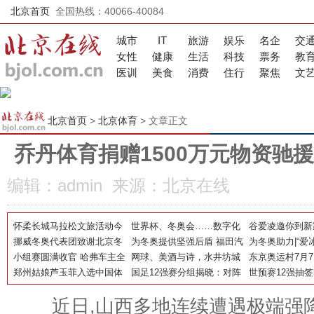
北京首页
全国热线：40066-40084
城市
IT
旅游
娱乐
名企
交
女性
健康
生活
科技
票务
教
医训
美食
消费
住行
聚焦
文
北京首页
>
北京体育
> 文章正文
乔丹体育捐赠1500万元物资驰
编辑：admin 来源：北京在线
怀柔长城马拉松文旅活动今
世界杯、冬奥会……数字化
谷爱凌邀你到新家
日开启，快来先睹为快！
挪威冬奥代表团致谢北京冬
如何改变人们的观赛体验？
为冬奥提供坚强后盾 福田汽
零距离解锁天才
为冬奥助力|“爱
奥交通保障团队 福田汽车万
小组赛圆满收官 哈弗车主全
车携手合作伙伴确保“冬奥物
网球、美酒与诗，水井坊城
秘密
彩”主题活动走
东京奥运村7月
无一失助力冬奥精彩
国篮球联赛战况火爆
郑州姑娘芦玉菲入选中国体
流”畅通
市网球赛收官战成为文化盛
国足12强赛分组揭晓：对阵
运动员将于13
世预赛12强抽
操女队东京奥运会参赛阵容
宴
日本越南阿曼沙特澳大利亚
日媒：希望避开
近日,山西多地连续遭遇极端强降
们归化太强了