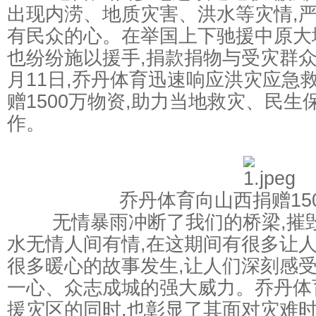
出现内涝、地质灾害、洪水等灾情,
有民众的心。在举国上下驰援中原大
也纷纷施以援手,捐款捐物与受灾群众
月11日,乔丹体育迅速响应洪灾应急
赠1500万物资,助力当地救灾、民
作。
乔丹体育向山西捐赠150
无情暴雨冲断了我们的桥梁,摧毁
水无情人间有情,在这期间有很多让人
很多暖心的故事发生,让人们深刻感
一心、众志成城的强大威力。乔丹体
援灾区的同时,也彰显了其面对灾难