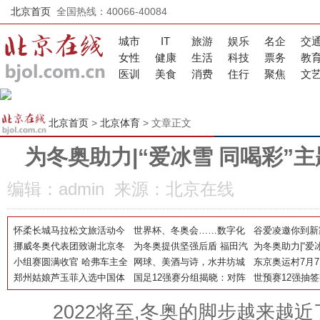
北京首页
全国热线：40066-40084
城市
IT
旅游
娱乐
名企
交
女性
健康
生活
科技
票务
教
医训
美食
消费
住行
聚焦
文
北京首页
>
北京体育
> 文章正文
为冬奥助力|“爱冰雪 同喝彩”
编辑：admin 来源：北京在线
怀柔长城马拉松文旅活动今
世界杯、冬奥会……数字化
谷爱凌邀你到新家
日开启，快来先睹为快！
挪威冬奥代表团致谢北京冬
如何改变人们的观赛体验？
为冬奥提供坚强后盾 福田汽
零距离解锁天才
为冬奥助力|“爱
奥交通保障团队 福田汽车万
小组赛圆满收官 哈弗车主全
车携手合作伙伴确保“冬奥物
网球、美酒与诗，水井坊城
秘密
彩”主题活动走
东京奥运村7月
无一失助力冬奥精彩
国篮球联赛战况火爆
郑州姑娘芦玉菲入选中国体
流”畅通
市网球赛收官战成为文化盛
国足12强赛分组揭晓：对阵
运动员将于13
世预赛12强抽
操女队东京奥运会参赛阵容
宴
日本越南阿曼沙特澳大利亚
日媒：希望避开
2022将至,冬奥的脚步越来越近
们归化太强了