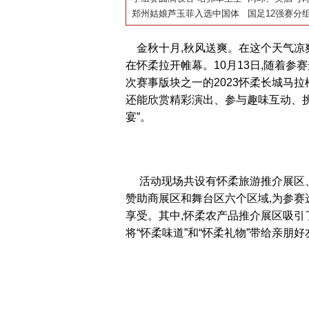
无一失助力冬奥精彩
国篮球联赛战况火爆
郑州姑娘芦玉菲入选中国体
流”畅通
市网球赛收官
国足12强赛分
操女队东京奥运会参赛阵容
宴
日本越南阿曼
金秋十月,秋风送爽。在这个天气凉
在怀柔拉开帷幕。10月13日,随着
次赛事版块之一的2023怀柔长城马
还能欣赏精彩演出、参与趣味互动、挑
宴”。
活动现场共设有怀柔旅游推介展区、
赞助商展区和舞台区六个区域,为参赛
享受。其中,怀柔农产品推介展区吸引
将“怀柔味道”和“怀柔礼物”带给亲朋好