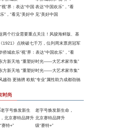
表达“中国欢乐”，“看
见”美好中国
这两个行业需要重点关注！风骏海鲜版、基
《1921》点映破七千万，位列周末票房冠军
版即将上市
华侨城欢乐“视”界：表达“中国欢乐”，“看
东方新天地 “重塑好时光——大艺术家市集”
”美好中国
东方新天地 "重塑好时光——大艺术家市集"
满落幕
风越劲 更驰骋 欧航“专业”属性助力成都劲驰
四期已盛大开幕
战成都市场
京时尚
老字号焕发新生命，
北京赛特品牌升
级“赛特+”