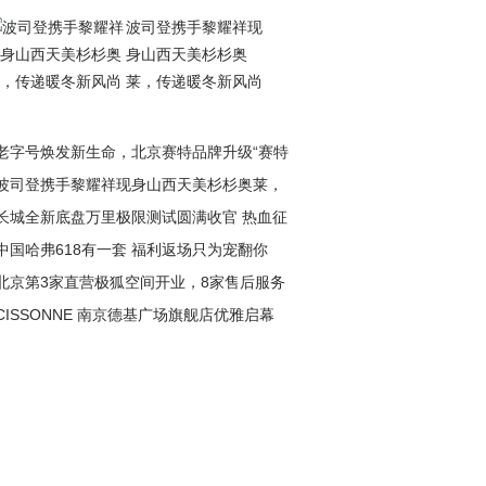
波司登携手黎耀祥现
身山西天美杉杉奥
莱，传递暖冬新风尚
老字号焕发新生命，北京赛特品牌升级“赛特
波司登携手黎耀祥现身山西天美杉杉奥莱，
长城全新底盘万里极限测试圆满收官 热血征
递暖冬新风尚
中国哈弗618有一套 福利返场只为宠翻你
淬炼极致性能
北京第3家直营极狐空间开业，8家售后服务
CISSONNE 南京德基广场旗舰店优雅启幕
盖全城