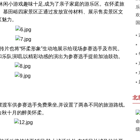
闲小游戏趣味十足,成为了亲子家庭的游乐区。在怀柔旅
山、慕田峪四家景区正通过发放宣传材料、展示售卖景区文
区魅力。
▪
▪
建
传片也将“怀柔形象”生动地展示给现场参赛选手及市民。
▪
和乐队演唱,以精彩动感的演出为参赛选手提前加油鼓劲。
▪
见
▪
圆
▪
第
赢
北
渡车供参赛选手免费乘坐,并设置了两条不同的旅游路线,
金秋十月的醉美怀柔。