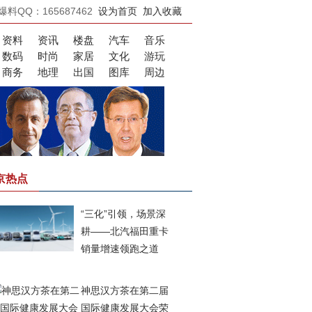
爆料QQ：165687462
设为首页
加入收藏
资料
资讯
楼盘
汽车
音乐
数码
时尚
家居
文化
游玩
商务
地理
出国
图库
周边
京热点
“三化”引领，场景深
耕——北汽福田重卡
销量增速领跑之道
神思汉方茶在第二届
国际健康发展大会荣