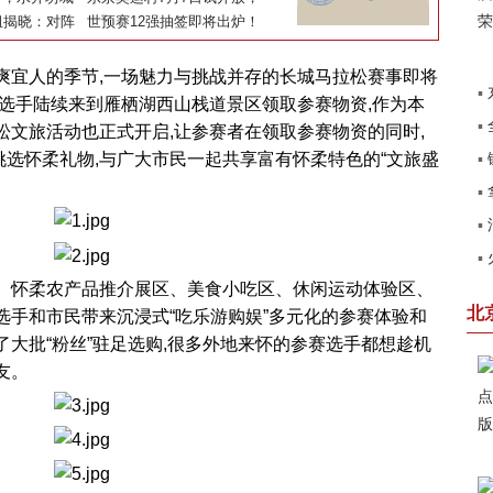
战成为文化盛
组揭晓：对阵
运动员将于13日正式入住
世预赛12强抽签即将出炉！
沙特澳大利亚
日媒：希望避开中国队，他
们归化太强了
爽宜人的季节,一场魅力与挑战并存的长城马拉松赛事即将
▪
参赛选手陆续来到雁栖湖西山栈道景区领取参赛物资,作为本
▪
拉松文旅活动也正式开启,让参赛者在领取参赛物资的同时,
北
选怀柔礼物,与广大市民一起共享富有怀柔特色的“文旅盛
▪
销
▪
田
▪
了
▪
系
怀柔农产品推介展区、美食小吃区、休闲运动体验区、
卡
北
选手和市民带来沉浸式“吃乐游购娱”多元化的参赛体验和
了大批“粉丝”驻足选购,很多外地来怀的参赛选手都想趁机
友。