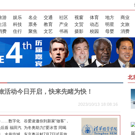
旅游
娱乐
名企
交通
社区
视窗
体育
地方
商业
生活
科技
票务
教育
产业
文贸
动态
明星
文旅
消费
住行
聚焦
文艺
书画
摄影
校园
母婴
消费
北
旅活动今日开启，快来先睹为快！
2023/10/13 18:08:16
会……数字化
谷爱凌邀你到新家“做客”，
的观赛体验？
后盾 福田汽
零距离解锁天才少女的成长
为冬奥助力|“爱冰雪 同喝
确保“冬奥物
诗，水井坊城
秘密
彩”主题活动走进自贡
东京奥运村7月7日试开放，