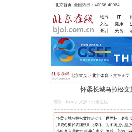
北京首页
全国热线：40066-40084
城市
IT
女性
健康
医训
美食
北京首页
>
北京体育
> 文章正文
怀柔长城马拉松文
编辑：hardy 来源：北京在线
怀柔长城马拉松文旅活动今
世界杯、冬奥
日开启，快来先睹为快！
挪威冬奥代表团致谢北京冬
如何改变人们
为冬奥提供坚强
奥交通保障团队 福田汽车万
小组赛圆满收官 哈弗车主全
车携手合作伙伴
网球、美酒与