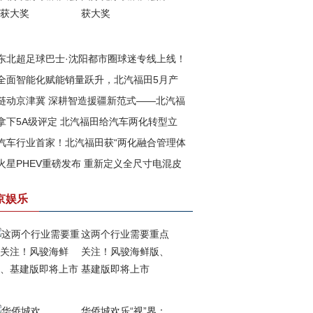
获大奖
东北超足球巴士·沈阳都市圈球迷专线上线！
全面智能化赋能销量跃升，北汽福田5月产
汽福田助力书写文体旅融合新篇章
链动京津冀 深耕智造援疆新范式——北汽福
再攀高峰
拿下5A级评定 北汽福田给汽车两化转型立
以新质生产力赋能边疆高质量发展
汽车行业首家！北汽福田获“两化融合管理体
一把尺
火星PHEV重磅发布 重新定义全尺寸电混皮
”与 “数字化转型管理体系”5A级评定
京娱乐
这两个行业需要重点
关注！风骏海鲜版、
基建版即将上市
华侨城欢乐“视”界：