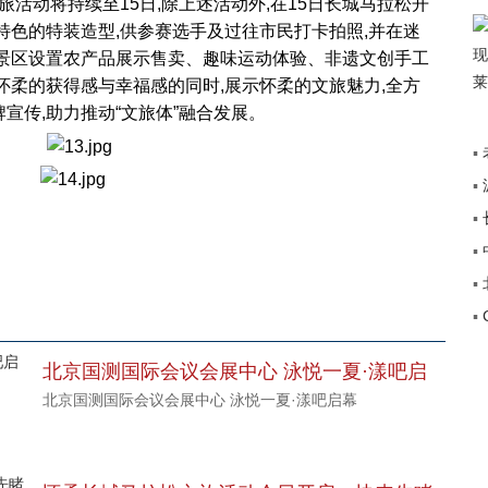
旅活动将持续至15日,除上述活动外,在15日长城马拉松开
特色的特装造型,供参赛选手及过往市民打卡拍照,并在迷
峪景区设置农产品展示售卖、趣味运动体验、非遗文创手工
怀柔的获得感与幸福感的同时,展示怀柔的文旅魅力,全方
宣传,助力推动“文旅体”融合发展。
▪
▪
+”
▪
传
▪
途
▪
▪
覆
北京国测国际会议会展中心 泳悦一夏·漾吧启
北京国测国际会议会展中心 泳悦一夏·漾吧启幕
幕