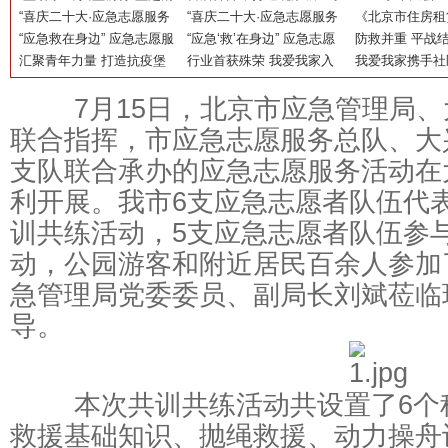
凉 情暖人心
“喜庆二十大·应急志愿服务
营销！新日线上线下“双阵
“喜庆二十大·应急志愿服务
极应对人口老龄
《北京市住房租
巡礼” 活动走进海淀石油共
“应急救在身边” 应急志愿服
地”发力，赋能终端流量暴
巡礼”活动走进香山
“应急‘救’在身边” 应急志愿
施 北京我爱我
防救并重 平战结
生大院
务基层宣教活动走进门头沟
汇聚青年力量 打造抗疫堡
涨！
服务基层宣教活动走进顺义
行业首获殊荣 我爱我家入
社区
市“应急志愿服务
我爱我家携手社
垒，我爱我家青年志愿服务
选“北京榜样”
列活动顺利开展
化身提货点守护
7月15日，北京市应急管理局、
站守护社区平安
联合指挥，市应急志愿服务总队、大
支队联合承办的应急志愿服务活动在
利开展。我市6支应急志愿者队伍代
训共练活动，5支应急志愿者队伍参
动，公园游客和附近居民百余人参加
急管理局党委委员、副局长刘斌莅临
导。
本次共训共练活动共设置了6个
救援基础知识、抛绳救援、动力操舟