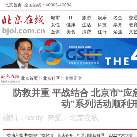
北京首页
全国热线：40066-40084
城市
IT
旅游
娱乐
名企
交
女性
健康
生活
科技
票务
教
医训
美食
消费
住行
聚焦
文
北京首页
>
北京社区
> 文章正文
防救并重 平战结合 北京市“
动”系列活动顺利
编辑：hardy 来源：北京在线
“益动京城 共益前行”益起清
百店齐开，打造现象级旺季
2022学术大会