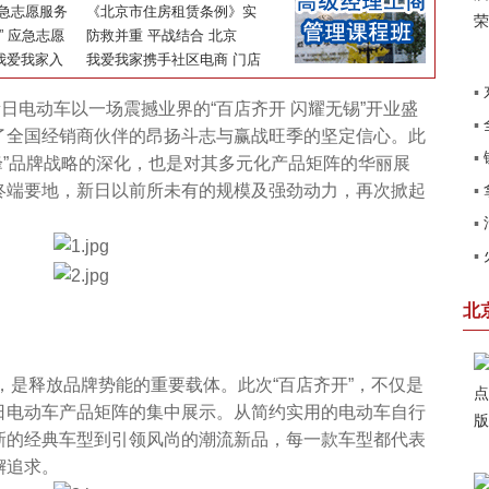
线下“双阵
应急志愿服务
极应对人口老龄化国家战略
《北京市住房租赁条例》实
终端流量暴
香山
” 应急志愿
施 北京我爱我家普法活动进
防救并重 平战结合 北京
活动走进顺义
我爱我家入
社区
市“应急志愿服务在行动”系
我爱我家携手社区电商 门店
列活动顺利开展
化身提货点守护居民生活
▪
日电动车以一场震撼业界的“百店齐开 闪耀无锡”开业盛
▪
北
了全国经销商伙伴的昂扬斗志与赢战旺季的坚定信心。此
▪
高峰”品牌战略的深化，也是对其多元化产品矩阵的华丽展
销
终端要地，新日以前所未有的规模及强劲动力，再次掀起
▪
田
▪
了
▪
系
卡
北
是释放品牌势能的重要载体。此次“百店齐开”，不仅是
日电动车产品矩阵的集中展示。从简约实用的电动车自行
新的经典车型到引领风尚的潮流新品，每一款车型都代表
懈追求。