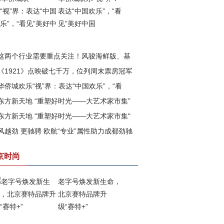
表达“中国欢乐”，“看
见”美好中国
这两个行业需要重点关注！风骏海鲜版、基
《1921》点映破七千万，位列周末票房冠军
版即将上市
华侨城欢乐“视”界：表达“中国欢乐”，“看
东方新天地 “重塑好时光——大艺术家市集”
”美好中国
东方新天地 "重塑好时光——大艺术家市集"
满落幕
风越劲 更驰骋 欧航“专业”属性助力成都劲驰
四期已盛大开幕
战成都市场
京时尚
老字号焕发新生命，
北京赛特品牌升
级“赛特+”