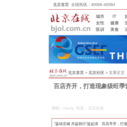
北京首页
全国热线：40066-40084
城市
IT
女性
健康
医训
美食
北京首页
>
北京社区
> 文章正文
百店齐开，打造现象级旺季
编辑：hardy 来源：北京在线
“益动京城 共益前行”益起清
百店齐开，打