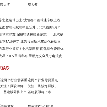
获大奖
东北超足球巴士·沈阳都市圈球迷专线上线！
全面智能化赋能销量跃升，北汽福田5月产
汽福田助力书写文体旅融合新篇章
链动京津冀 深耕智造援疆新范式——北汽福
再攀高峰
拿下5A级评定 北汽福田给汽车两化转型立
以新质生产力赋能边疆高质量发展
汽车行业首家！北汽福田获“两化融合管理体
一把尺
火星PHEV重磅发布 重新定义全尺寸电混皮
”与 “数字化转型管理体系”5A级评定
京娱乐
这两个行业需要重点
关注！风骏海鲜版、
基建版即将上市
华侨城欢乐“视”界：