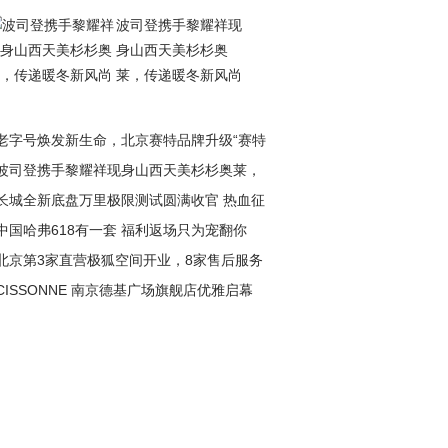
波司登携手黎耀祥现
身山西天美杉杉奥
莱，传递暖冬新风尚
老字号焕发新生命，北京赛特品牌升级“赛特
波司登携手黎耀祥现身山西天美杉杉奥莱，
长城全新底盘万里极限测试圆满收官 热血征
递暖冬新风尚
中国哈弗618有一套 福利返场只为宠翻你
淬炼极致性能
北京第3家直营极狐空间开业，8家售后服务
CISSONNE 南京德基广场旗舰店优雅启幕
盖全城