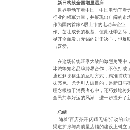
新日构筑全国增量温床
世界电动车看中国，中国电动车看无
行业的领军力量，并展现出广阔的市
作为国内首家A股上市的电动车企业
作、茁壮成长的根基。值此旺季之际，
显其全面发力无锡的进击决心，也反
与喜爱。
在这场传统旺季大战的激烈角逐中，
冰城等知名品牌跨界合作，不仅打破
通过趣味横生的互动方式，精准捕获
抹亮色。尤为引人瞩目的，是新日与蜜
理念根植于消费者心中，还巧妙地将
全民共享好运的风潮，进一步提升了
总结
随着“百店齐开 闪耀无锡”活动的
渠道扩张与高质量店铺的建设上树立