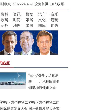
爆料QQ：165687462
设为首页
加入收藏
资料
资讯
楼盘
汽车
音乐
数码
时尚
家居
文化
游玩
商务
地理
出国
图库
周边
京热点
“三化”引领，场景深
耕——北汽福田重卡
销量增速领跑之道
神思汉方茶在第二届
国际健康发展大会荣