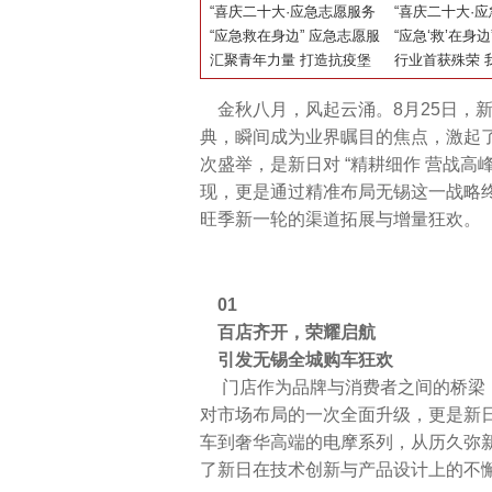
凉 情暖人心
“喜庆二十大·应急志愿服务
营销！新日线上
“喜庆二十大·
巡礼” 活动走进海淀石油共
“应急救在身边” 应急志愿服
地”发力，赋能
巡礼”活动走进
“应急‘救’在身边
生大院
务基层宣教活动走进门头沟
汇聚青年力量 打造抗疫堡
涨！
服务基层宣教
行业首获殊荣 
垒，我爱我家青年志愿服务
选“北京榜样”
金秋八月，风起云涌。8月25日，新
站守护社区平安
典，瞬间成为业界瞩目的焦点，激起
次盛举，是新日对 “精耕细作 营战
现，更是通过精准布局无锡这一战略
旺季新一轮的渠道拓展与增量狂欢。
01
百店齐开，荣耀启航
引发无锡全城购车狂欢
门店作为品牌与消费者之间的桥梁，
对市场布局的一次全面升级，更是新
车到奢华高端的电摩系列，从历久弥
了新日在技术创新与产品设计上的不