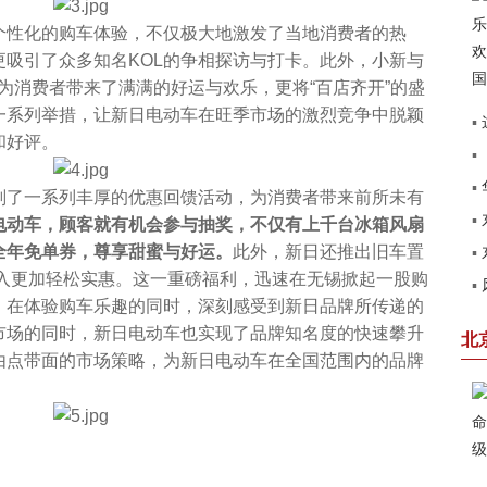
性化的购车体验，不仅极大地激发了当地消费者的热
吸引了众多知名KOL的争相探访与打卡。此外，小新与
为消费者带来了满满的好运与欢乐，更将“百店齐开”的盛
一系列举措，让新日电动车在旺季市场的激烈竞争中脱颖
▪
和好评。
▪
建
▪
了一系列丰厚的优惠回馈活动，为消费者带来前所未有
▪
电动车，顾客就有机会参与抽奖，不仅有上千台冰箱风扇
见
全年免单券，尊享甜蜜与好运。
此外，新日还推出旧车置
▪
圆
购入更加轻松实惠。这一重磅福利，迅速在无锡掀起一股购
▪
第
，在体验购车乐趣的同时，深刻感受到新日品牌所传递的
赢
市场的同时，新日电动车也实现了品牌知名度的快速攀升
北
由点带面的市场策略，为新日电动车在全国范围内的品牌