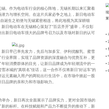
锡。作为电动车行业的核心阵地，无锡长期以来汇聚着
场潜力与增长空间。在这片兵家必争之地上，新日电动车
，自诞生之初便与无锡紧密相连，将此地视为其深耕细
新日电动车在无锡精心策划了“百店齐开”盛举，不仅彰
映出新日电动车强大的品牌号召力以及市场对新日的认可
▪
▪
+”
▪
传
新日早已率先发力，先后与加多宝、伊利优酸乳、蜜雪
▪
途
了行业界限，实现了品牌资源的深度融合与优势互补，更
▪
了年轻消费群体的目光，让新日品牌成为年轻潮流中的一
雪冰城的“真联名”佳话，这一合作不仅将新日“好运车”的
▪
覆
好运元素融入用户的两轮出行生活中，在市场中掀起一股
新日品牌的亲和力和市场影响力。
成功举办，新日再次全面展示了品牌实力，更对全国市场的
了新的标杆。在科技赋能和产品力不断提升的推动下，新