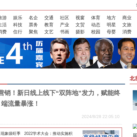
旅游
娱乐
名企
交通
社区
视窗
体育
地方
商业
生活
科技
票务
教育
产业
文贸
动态
明星
文旅
消费
住行
聚焦
文艺
书画
摄影
校园
母婴
消费
北
营销！新日线上线下“双阵地”发力，赋能终
端流量暴涨！
2024/8/28 22:05:10
造现象级旺季
2022学术大会：推动实施积