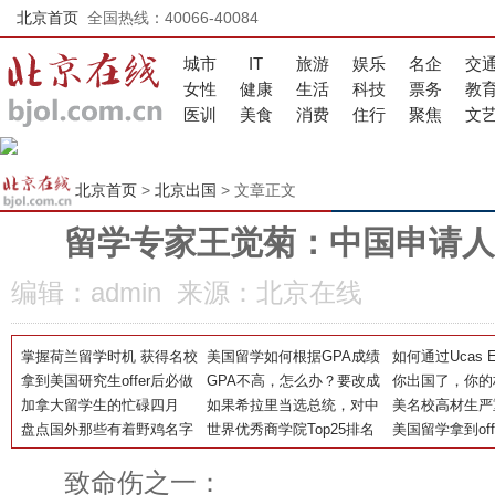
北京首页
全国热线：40066-40084
城市
IT
旅游
娱乐
名企
交
女性
健康
生活
科技
票务
教
医训
美食
消费
住行
聚焦
文
北京首页
>
北京出国
> 文章正文
留学专家王觉菊：中国申请人
编辑：admin 来源：北京在线
掌握荷兰留学时机 获得名校
美国留学如何根据GPA成绩
如何通过Ucas E
录取
拿到美国研究生offer后必做
择校?
GPA不高，怎么办？要改成
国大学全解析
你出国了，你的
的五件事~~
加拿大留学生的忙碌四月
绩吗？
如果希拉里当选总统，对中
办？
美名校高材生严
盘点国外那些有着野鸡名字
国留学生有怎样影响？
世界优秀商学院Top25排名
品，校园毒品泛
美国留学拿到of
的王牌大学
费怎么交
致命伤之一：