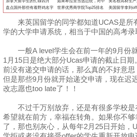
的五件事~~
加拿大留学生的忙碌四月
绩吗？
如果希拉里当选总统，对中
办？
美名校高材生严
盘点国外那些有着野鸡名字
国留学生有怎样影响？
世界优秀商学院Top25排名
品，校园毒品泛
美国留学拿到of
的王牌大学
费怎么交
来英国留学的同学都知道UCAS是所
学的大学申请系统，相当于中国的高考录
一般A level学生会在前一年的9月
1月15日是绝大部分Ucas申请的截止日
前没有递交申请的话，那么真的不好意思
但是那些9月份就开始递交申请，现在迟
改志愿也too late了！！
不过千万别放弃，还是有很多学校是在5月
希望就在前方，幸福在转角。如果你不够
了，那也别灰心，从每年2月25日开始，U
学拒或者没有接受offer的学生重新开放申