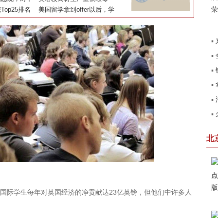
样影响？
op25排名
品，校园毒品泛滥的背后
美国留学拿到offer以后，学
费怎么交
▪
▪
北
▪
销
▪
田
▪
了
▪
系
卡
北
际学生每年对英国经济的净贡献达23亿英镑，但他们中许多人