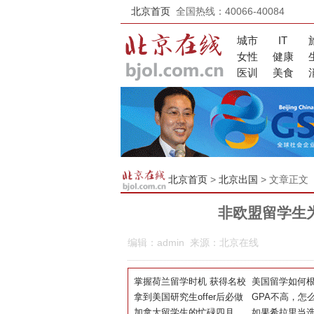
北京首页
全国热线：40066-40084
城市
IT
女性
健康
医训
美食
北京首页
>
北京出国
> 文章正文
非欧盟留学生为
编辑：admin 来源：北京在线
掌握荷兰留学时机 获得名校
美国留学如何根
录取
拿到美国研究生offer后必做
择校?
GPA不高，怎
的五件事~~
加拿大留学生的忙碌四月
绩吗？
如果希拉里当