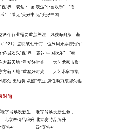
表达“中国欢乐”，“看
见”美好中国
这两个行业需要重点关注！风骏海鲜版、基
《1921》点映破七千万，位列周末票房冠军
版即将上市
华侨城欢乐“视”界：表达“中国欢乐”，“看
东方新天地 “重塑好时光——大艺术家市集”
”美好中国
东方新天地 "重塑好时光——大艺术家市集"
满落幕
风越劲 更驰骋 欧航“专业”属性助力成都劲驰
四期已盛大开幕
战成都市场
京时尚
老字号焕发新生命，
北京赛特品牌升
级“赛特+”