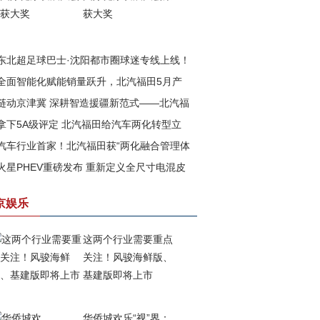
获大奖
东北超足球巴士·沈阳都市圈球迷专线上线！
全面智能化赋能销量跃升，北汽福田5月产
汽福田助力书写文体旅融合新篇章
链动京津冀 深耕智造援疆新范式——北汽福
再攀高峰
拿下5A级评定 北汽福田给汽车两化转型立
以新质生产力赋能边疆高质量发展
汽车行业首家！北汽福田获“两化融合管理体
一把尺
火星PHEV重磅发布 重新定义全尺寸电混皮
”与 “数字化转型管理体系”5A级评定
京娱乐
这两个行业需要重点
关注！风骏海鲜版、
基建版即将上市
华侨城欢乐“视”界：