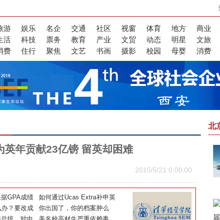
旅游
娱乐
名企
交通
社区
视窗
体育
地方
商业
生活
科技
票务
教育
产业
文贸
动态
明星
文旅
消费
住行
聚焦
文艺
书画
摄影
校园
母婴
消费
北
英年贡献23亿镑 留英却困难
2015/5/21 0:00:00
据GPA成绩
如何通过Ucas Extra补申英
么办？要改成
国大学全解析
你出国了，你的档案肿么
选总统，对中
办？
美名校高材生严重依赖毒