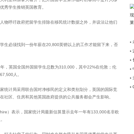
优秀学生推销英国教育。
物呼吁政府把留学生排除在移民统计数据之外，并设法让他们
▪
必须找到一份年薪在20,800英镑以上的工作才能留下来，否
▪
+”
▪
传
4年，英国全国外国留学生总数为310,000，其中22%在伦敦；伦
▪
途
,500人。
▪
▪
覆
统计局采用联合国对净移民的定义和类别划分，英国的国际竞
在社区、住房和其他英国政府提供的公共服务都会产生影响。
shire）表示，国家统计局最新估算显示去年一年有133,000名非欧
人。