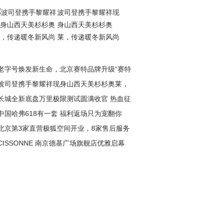
波司登携手黎耀祥现
身山西天美杉杉奥
莱，传递暖冬新风尚
老字号焕发新生命，北京赛特品牌升级“赛特
波司登携手黎耀祥现身山西天美杉杉奥莱，
长城全新底盘万里极限测试圆满收官 热血征
递暖冬新风尚
中国哈弗618有一套 福利返场只为宠翻你
淬炼极致性能
北京第3家直营极狐空间开业，8家售后服务
CISSONNE 南京德基广场旗舰店优雅启幕
盖全城