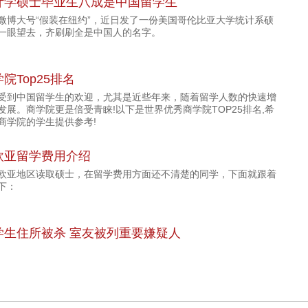
计学硕士毕业生八成是中国留学生
微博大号“假装在纽约”，近日发了一份美国哥伦比亚大学统计系硕
一眼望去，齐刷刷全是中国人的名字。
院Top25排名
受到中国留学生的欢迎，尤其是近些年来，随着留学人数的快速增
发展。商学院更是倍受青睐!以下是世界优秀商学院TOP25排名,希
商学院的学生提供参考!
欧亚留学费用介绍
欧亚地区读取硕士，在留学费用方面还不清楚的同学，下面就跟着
下：
学生住所被杀 室友被列重要嫌疑人