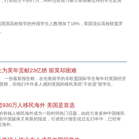
打击钻空子的行为，同时也在努力吸引各国最优秀的学生赴英
英国高校留学的外国学生人数增加了18%，英国顶尖高校联盟罗
%。
为英年贡献23亿镑 留英却困难
一份最新报告称，在伦敦留学的非欧盟国际学生每年对英国经济
亿英镑，但他们中许多人感到英国的移民系统“不欢迎”留学生。
超930万人移民海外 美国是首选
的有钱人移民海外成为一段时间热门话题，由此引发多种中国移民
前中国媒体又有新的报道，引述统计报告说过去23年中，已经有
民海外。