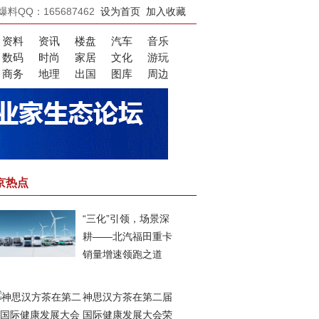
爆料QQ：165687462
设为首页
加入收藏
资料
资讯
楼盘
汽车
音乐
数码
时尚
家居
文化
游玩
商务
地理
出国
图库
周边
京热点
“三化”引领，场景深
耕——北汽福田重卡
销量增速领跑之道
神思汉方茶在第二届
国际健康发展大会荣