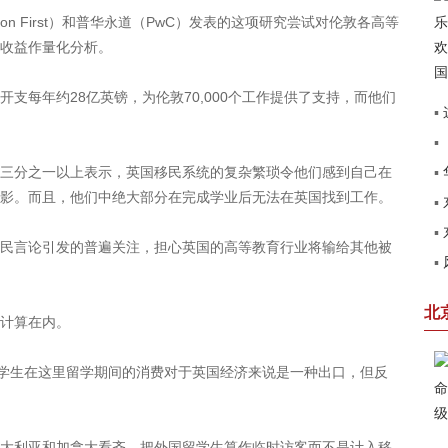
n First）和普华永道（PwC）发表的这项研究尝试对伦敦各高等
收益作量化分析。
每年约28亿英镑，为伦敦70,000个工作提供了支持，而他们
▪
▪
建
分之一以上表示，英国移民系统的复杂繁琐令他们感到自己在
▪
影。而且，他们中绝大部分在完成学业后无法在英国找到工作。
▪
见
▪
圆
言论引发的普遍关注，担心英国的高等教育行业将输给其他被
▪
第
赢
北
计算在内。
学生在这里留学期间的消费对于英国经济来说是一种出口，但反
利亚和加拿大看齐，把外国留学生算作临时访客而不是计入移