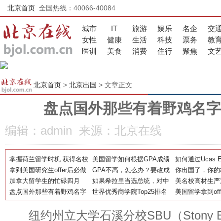
北京首页
全国热线：40066-40084
城市
IT
旅游
娱乐
名企
交
女性
健康
生活
科技
票务
教
医训
美食
消费
住行
聚焦
文
北京首页
>
北京出国
> 文章正文
盘点国外那些有着野鸡名字
编辑：admin 来源：北京在线
掌握荷兰留学时机 获得名校
美国留学如何根据GPA成绩
如何通过Ucas E
录取
拿到美国研究生offer后必做
择校?
GPA不高，怎么办？要改成
国大学全解析
你出国了，你的
的五件事~~
加拿大留学生的忙碌四月
绩吗？
如果希拉里当选总统，对中
办？
美名校高材生严
盘点国外那些有着野鸡名字
国留学生有怎样影响？
世界优秀商学院Top25排名
品，校园毒品泛
美国留学拿到of
的王牌大学
费怎么交
纽约州立大学石溪分校SBU（Stony Brook