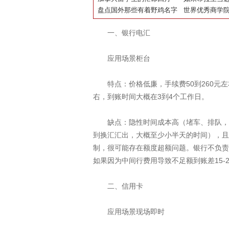
盘点国外那些有着野鸡名字
国留学生有怎
世界优秀商学院T
的王牌大学
一、银行电汇
应用场景柜台
特点：价格低廉，手续费50到260元左右
右，到账时间大概在3到4个工作日。
缺点：隐性时间成本高（堵车、排队，电
到换汇汇出，大概至少小半天的时间），且
制，很可能存在额度超额问题。银行不负责
如果因为中间行费用导致不足额到账差15-
二、信用卡
应用场景现场即时