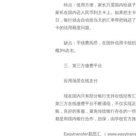
特点：使用方便，家长只需国内给孩子办
家长在国内还人民币到主卡上。如果把主卡
日，银行就会自动按当天的汇率帮把钱还了
卡的信用额度问题。
缺点：手续费高昂，在国外信用卡组织会
概3%左右。
三、第三方缴费平台
应用场景在线支付
现在国内只有部分银行支持在线结售汇，
第三方在线缴费平台不断涌现，不仅实现足
账，良好的客服，避免传统银行存在的一些
都是和国内银行合作，担保，由学校官方推
Easytransfer易思汇 （ www.easytrans