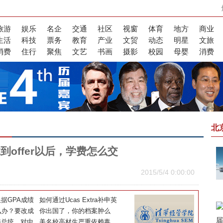
旅游
娱乐
名企
交通
社区
视窗
体育
地方
商业
生活
科技
票务
教育
产业
文贸
动态
明星
文旅
消费
住行
聚焦
文艺
书画
摄影
校园
母婴
消费
北
到offer以后，学费怎么交
2015/5/4 0:00:00
据GPA成绩
如何通过Ucas Extra补申英
么办？要改成
国大学全解析
你出国了，你的档案肿么
选总统，对中
办？
美名校高材生严重依赖毒