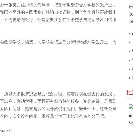
一张美元信用卡的附属卡，把孩子学杂费交到学校的账户上，
和国内另外的人民币账户挂钩自动还款，到了每个月的还款截止
，不需要老跑银行。但是需要注意信用卡交学费的话涉及到信用
▪
收取学校手续费，而学校会把这部分费用转嫁到学生身上，大
▪
建
▪
▪
见
▪
圆
▪
第
赢
北
所以大多数情况还是要柜台办理。随着跨境在线支付的发展，
不出户，缴纳学费，而且还有相当好的服务，资金追踪，足额到
风险和问题，越来越多的人开始使用他们。安全性上，这些公司
荐的，安全没有问题。推荐几个市面上比较有名的公司吧。
fer.cn）