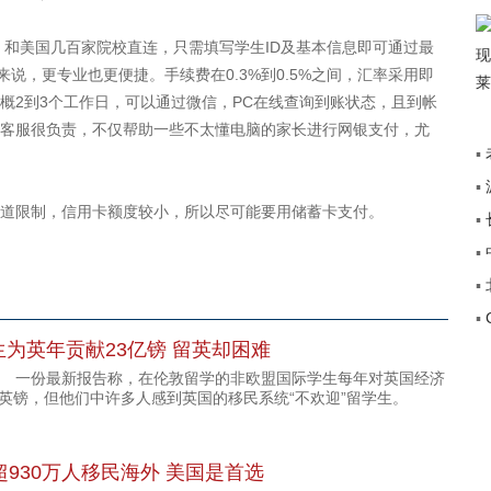
和美国几百家院校直连，只需填写学生ID及基本信息即可通过最
说，更专业也更便捷。手续费在0.3%到0.5%之间，汇率采用即
概2到3个工作日，可以通过微信，PC在线查询到账状态，且到帐
客服很负责，不仅帮助一些不太懂电脑的家长进行网银支付，尤
▪
▪
+”
限制，信用卡额度较小，所以尽可能要用储蓄卡支付。
▪
传
▪
途
▪
▪
覆
为英年贡献23亿镑 留英却困难
一份最新报告称，在伦敦留学的非欧盟国际学生每年对英国经济
亿英镑，但他们中许多人感到英国的移民系统“不欢迎”留学生。
超930万人移民海外 美国是首选