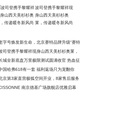
波司登携手黎耀祥现
身山西天美杉杉奥
莱，传递暖冬新风尚
老字号焕发新生命，北京赛特品牌升级“赛特
波司登携手黎耀祥现身山西天美杉杉奥莱，
长城全新底盘万里极限测试圆满收官 热血征
递暖冬新风尚
中国哈弗618有一套 福利返场只为宠翻你
淬炼极致性能
北京第3家直营极狐空间开业，8家售后服务
CISSONNE 南京德基广场旗舰店优雅启幕
盖全城