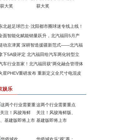
获大奖
东北超足球巴士·沈阳都市圈球迷专线上线！
全面智能化赋能销量跃升，北汽福田5月产
汽福田助力书写文体旅融合新篇章
链动京津冀 深耕智造援疆新范式——北汽福
再攀高峰
拿下5A级评定 北汽福田给汽车两化转型立
以新质生产力赋能边疆高质量发展
汽车行业首家！北汽福田获“两化融合管理体
一把尺
火星PHEV重磅发布 重新定义全尺寸电混皮
”与 “数字化转型管理体系”5A级评定
京娱乐
这两个行业需要重点
关注！风骏海鲜版、
基建版即将上市
华侨城欢乐“视”界：