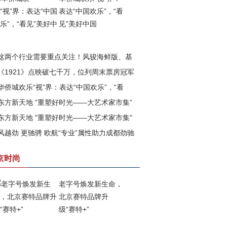
表达“中国欢乐”，“看
见”美好中国
这两个行业需要重点关注！风骏海鲜版、基
《1921》点映破七千万，位列周末票房冠军
版即将上市
华侨城欢乐“视”界：表达“中国欢乐”，“看
东方新天地 “重塑好时光——大艺术家市集”
”美好中国
东方新天地 "重塑好时光——大艺术家市集"
满落幕
风越劲 更驰骋 欧航“专业”属性助力成都劲驰
四期已盛大开幕
战成都市场
京时尚
老字号焕发新生命，
北京赛特品牌升
级“赛特+”