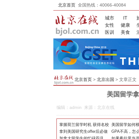
北京首页
全国热线：40066-40084
城市
IT
女性
健康
医训
美食
北京首页
>
北京出国
> 文章正文
美国留学拿
编辑：admin 来源：北京在线
掌握荷兰留学时机 获得名校
美国留学如何根
录取
拿到美国研究生offer后必做
择校?
GPA不高，怎
的五件事~~
加拿大留学生的忙碌四月
绩吗？
如果希拉里当