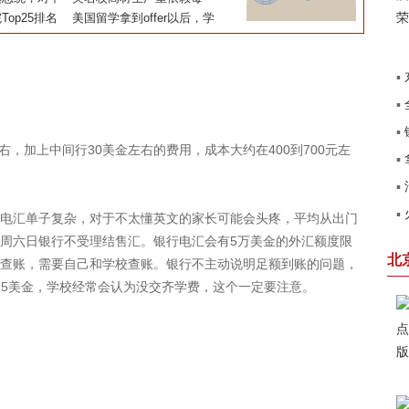
样影响？
op25排名
品，校园毒品泛滥的背后
美国留学拿到offer以后，学
费怎么交
▪
▪
北
▪
销
，加上中间行30美金左右的费用，成本大约在400到700元左
▪
田
▪
了
▪
汇单子复杂，对于不太懂英文的家长可能会头疼，平均从出门
系
周六日银行不受理结售汇。银行电汇会有5万美金的外汇额度限
卡
北
查账，需要自己和学校查账。银行不主动说明足额到账的问题，
25美金，学校经常会认为没交齐学费，这个一定要注意。