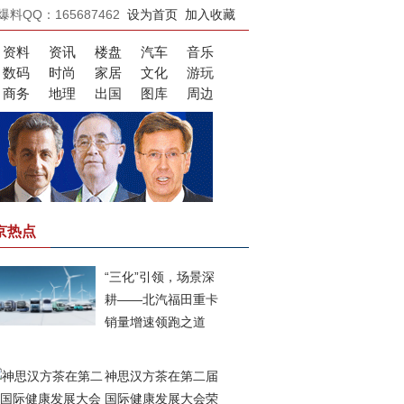
爆料QQ：165687462
设为首页
加入收藏
资料
资讯
楼盘
汽车
音乐
数码
时尚
家居
文化
游玩
商务
地理
出国
图库
周边
京热点
“三化”引领，场景深
耕——北汽福田重卡
销量增速领跑之道
神思汉方茶在第二届
国际健康发展大会荣