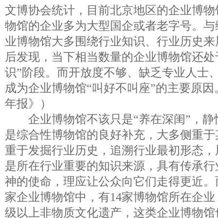
文博协会统计，目前北京地区的企业博物
物馆的企业多为大型国企或者老字号。与
业博物馆大多围绕行业知识、行业历史来
后发现，当下相当数量的企业博物馆还处
识”阶段。而开放度不够、缺乏专业人士
成为企业博物馆“叫好不叫座”的主要原因
年报》）
企业博物馆不该只是“养在深闺”，静
是综合性博物馆的良好补充，大多侧重于
重于发掘行业历史，追溯行业最初形态，
是所在行业重要的知识来源，具有传承行
神的使命，理应让公众向它们走得更近。
家企业博物馆中，有14家博物馆所在企业
级以上非物质文化遗产，这类企业博物馆