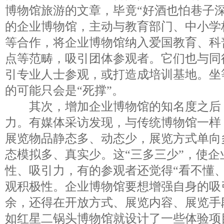
博物馆旅游的文章，毕竟“好酒也怕巷子
的企业博物馆，主动与教育部门、中小学
等合作，将企业博物馆纳入爱国教育、科
点等范畴，吸引团体参观者。它们也与同
引专业人士参观，或打造成培训基地。坐
的可能只会是“死撑”。
其次，增加企业博物馆的知名度之后
力。有媒体采访发现，与传统博物馆一样
展览物品静态多、动态少，展览方式单向
态模拟多、真实少。这“三多三少”，使企
性、吸引力，有的参观者还觉得“看不懂
观积极性。企业博物馆要想增强自身的吸
余，还得在开放方式、展览内容、展览手
如红星二锅头博物馆就设计了一些体验项