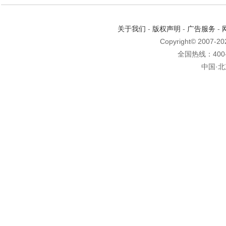
关于我们
-
版权声明
-
广告服务
-
Copyright© 2007-2
全国热线：400-6
中国·