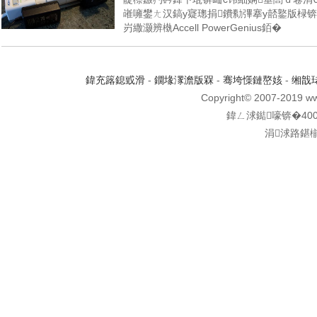
嶉噰鐢ㄤ汉鎬у寲璁捐鐨勬彃搴у嚭鐜版椂
岃繖灏辨槸Accell PowerGenius銆�
鍏充簬鎴戜滑
-
鐗堟潈澹版槑
-
骞垮憡鏈嶅姟
-
缃戠
Copyright© 2007-2019 ww
鍏ㄥ浗鐑嚎锛�400-6
涓浗路鍖