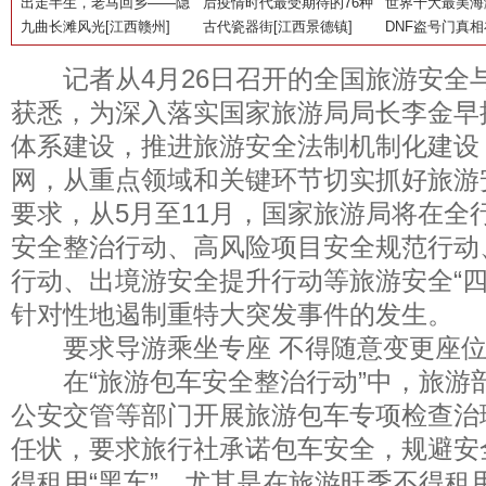
先亮相大中华区13家度假酒
出走半生，老马回乡——隐
林城市艺术节将于近日启幕
食材 为宾客呈现春日“鲜”味
后疫情时代最受期待的76种
TA的世界顶级
世界十大最美海
店
居乡里第十六个项目正式开
九曲长滩风光[江西赣州]
风景名单出炉，你心中的目
古代瓷器街[江西景德镇]
啦！
DNF盗号门真
业
的地上榜了吗？
记者从4月26日召开的全国旅游安全
获悉，为深入落实国家旅游局局长李金早
体系建设，推进旅游安全法制机制化建设
网，从重点领域和关键环节切实抓好旅游
要求，从5月至11月，国家旅游局将在全
安全整治行动、高风险项目安全规范行动
行动、出境游安全提升行动等旅游安全“四
针对性地遏制重特大突发事件的发生。
要求导游乘坐专座 不得随意变更座
在“旅游包车安全整治行动”中，旅游
公安交管等部门开展旅游包车专项检查治
任状，要求旅行社承诺包车安全，规避安
得租用“黑车”，尤其是在旅游旺季不得租