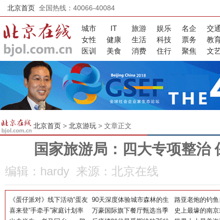
北京首页
全国热线：40066-40084
城市
IT
旅游
娱乐
名企
交
女性
健康
生活
科技
票务
教
医训
美食
消费
住行
聚焦
文
北京首页
>
北京游玩
> 文章正文
国家旅游局：四大专项整治 
编辑：hardy 来源：北京在线
《蛋仔派对》线下活动“蛋友
90天深度体验城市森林的生
路亚老炮的钓鱼
碰碰会”落地北京工商大学
喜来登“手牵手”家庭计划率
态融合之美，第三届北京森
万豪国际旗下餐厅甄选当季
实力护航亚洲最
史上最壕的南京