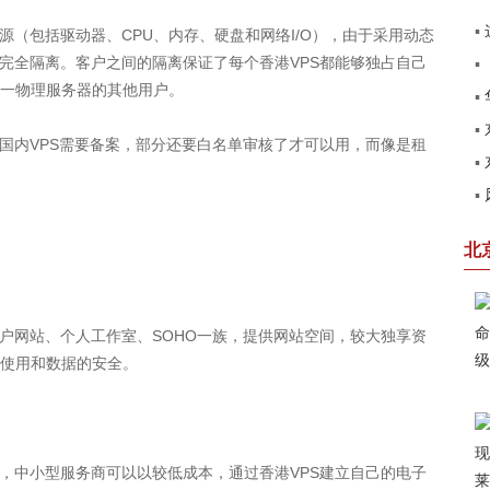
▪
（包括驱动器、CPU、内存、硬盘和网络I/O），由于采用动态
的完全隔离。客户之间的隔离保证了每个香港VPS都能够独占自己
▪
建
一物理服务器的其他用户。
▪
▪
见
内VPS需要备案，部分还要白名单审核了才可以用，而像是租
▪
圆
▪
第
赢
北
网站、个人工作室、SOHO一族，提供网站空间，较大独享资
使用和数据的安全。
中小型服务商可以以较低成本，通过香港VPS建立自己的电子