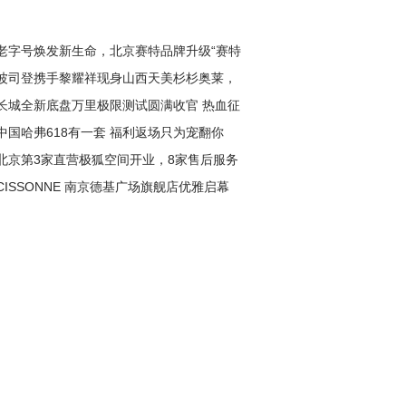
老字号焕发新生命，北京赛特品牌升级“赛特
波司登携手黎耀祥现身山西天美杉杉奥莱，
长城全新底盘万里极限测试圆满收官 热血征
递暖冬新风尚
中国哈弗618有一套 福利返场只为宠翻你
淬炼极致性能
北京第3家直营极狐空间开业，8家售后服务
CISSONNE 南京德基广场旗舰店优雅启幕
盖全城