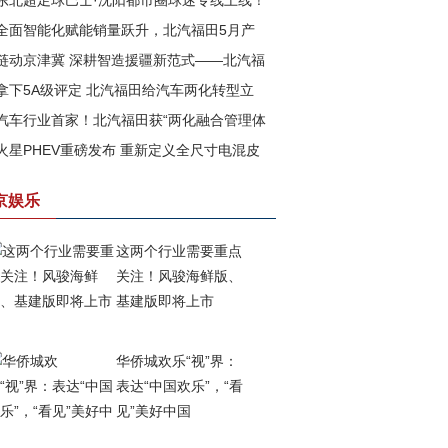
东北超足球巴士·沈阳都市圈球迷专线上线！
全面智能化赋能销量跃升，北汽福田5月产
汽福田助力书写文体旅融合新篇章
链动京津冀 深耕智造援疆新范式——北汽福
再攀高峰
拿下5A级评定 北汽福田给汽车两化转型立
以新质生产力赋能边疆高质量发展
汽车行业首家！北汽福田获“两化融合管理体
一把尺
火星PHEV重磅发布 重新定义全尺寸电混皮
”与 “数字化转型管理体系”5A级评定
京娱乐
这两个行业需要重点
关注！风骏海鲜版、
基建版即将上市
华侨城欢乐“视”界：
表达“中国欢乐”，“看
见”美好中国