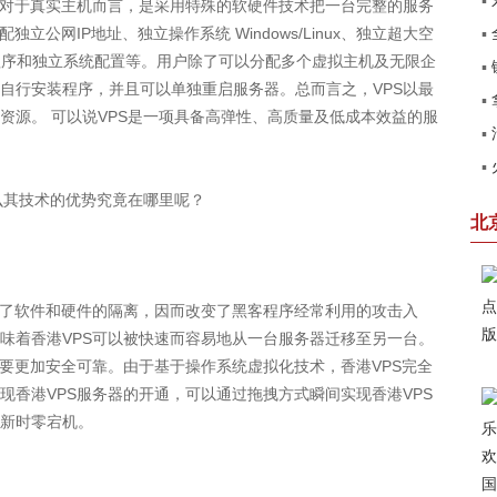
▪
对于真实主机而言，是采用特殊的软硬件技术把一台完整的服务
立公网IP地址、独立操作系统 Windows/Linux、独立超大空
▪
北
程序和独立系统配置等。用户除了可以分配多个虚拟主机及无限企
▪
销
自行安装程序，并且可以单独重启服务器。总而言之，VPS以最
▪
田
资源。 可以说VPS是一项具备高弹性、高质量及低成本效益的服
▪
了
▪
系
么其技术的优势究竟在哪里呢？
卡
北
了软件和硬件的隔离，因而改变了黑客程序经常利用的攻击入
味着香港VPS可以被快速而容易地从一台服务器迁移至另一台。
都要更加安全可靠。由于基于操作系统虚拟化技术，香港VPS完全
现香港VPS服务器的开通，可以通过拖拽方式瞬间实现香港VPS
新时零宕机。