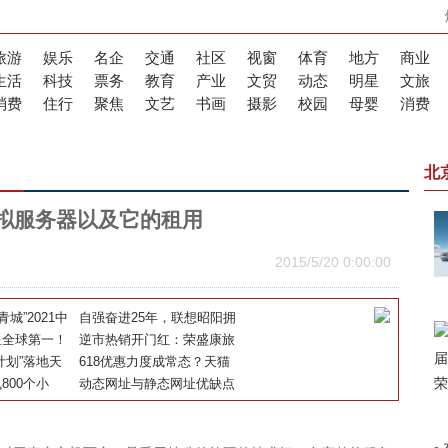
旅游
娱乐
名企
交通
社区
视窗
体育
地方
商业
生活
科技
票务
教育
产业
文贸
动态
明星
文旅
消费
住行
聚焦
文艺
书画
摄影
校园
母婴
消费
北
拟服务器以及它的租用
2015/5/20 0:00:00
城”2021中
自强奋进25年，联想昭阳拥
型智慧城市赋
星全球第一！
抱“十四五”追梦新征程
逆市热销开门红：荣盛康旅
功
保持创新，打
计划”落地天
—岭上江南七彩合苑盛大开
618优惠力度成常态？天猫
为的信仰
肉即将摆上中
800个小
盘
超市199-100还要再玩10天
动态网址与静态网址优缺点
作为中国公司