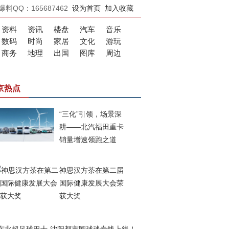
爆料QQ：165687462
设为首页
加入收藏
资料
资讯
楼盘
汽车
音乐
数码
时尚
家居
文化
游玩
商务
地理
出国
图库
周边
京热点
“三化”引领，场景深
耕——北汽福田重卡
销量增速领跑之道
神思汉方茶在第二届
国际健康发展大会荣
获大奖