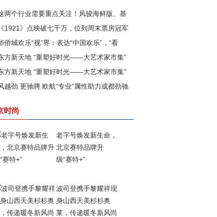
这两个行业需要重点关注！风骏海鲜版、基
《1921》点映破七千万，位列周末票房冠军
版即将上市
华侨城欢乐“视”界：表达“中国欢乐”，“看
东方新天地 “重塑好时光——大艺术家市集”
”美好中国
东方新天地 "重塑好时光——大艺术家市集"
满落幕
风越劲 更驰骋 欧航“专业”属性助力成都劲驰
四期已盛大开幕
战成都市场
京时尚
老字号焕发新生命，
北京赛特品牌升
级“赛特+”
波司登携手黎耀祥现
身山西天美杉杉奥
莱，传递暖冬新风尚