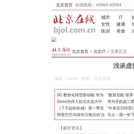
北京首页
全国热线：40066-40084
城市
IT
女性
健康
医训
美食
北京首页
>
北京IT
> 文章正文
浅谈虚
编辑：admin 来源：北京在线
5G 数智化转型新动能 华为
“数智启航 智享青
精彩亮相2021世界5G大会
Distrii办伴入驻北京远大中
国移动5G 新
华为手机超三
心，为亚奥商圈插入智慧办
《了不起的长城》第一季完
能行动圆满成
余承东：继续
“中美百日经贸
公“芯片”
结撒花 各位砖员大赞全新哈
阿里巴巴与深圳卫视启动“台
胜仗始终是华
猫 首批美国牛
马云：我一年飞
弗H6
网联盟” 天猫618期间多屏互
国吃货餐桌
时，希望阿里
【都市资讯】
动抢红包
代表影响世界