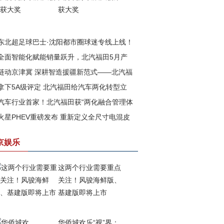
获大奖
东北超足球巴士·沈阳都市圈球迷专线上线！
全面智能化赋能销量跃升，北汽福田5月产
汽福田助力书写文体旅融合新篇章
链动京津冀 深耕智造援疆新范式——北汽福
再攀高峰
拿下5A级评定 北汽福田给汽车两化转型立
以新质生产力赋能边疆高质量发展
汽车行业首家！北汽福田获“两化融合管理体
一把尺
火星PHEV重磅发布 重新定义全尺寸电混皮
”与 “数字化转型管理体系”5A级评定
京娱乐
这两个行业需要重点
关注！风骏海鲜版、
基建版即将上市
华侨城欢乐“视”界：