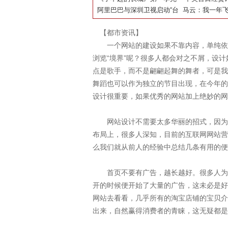
公“芯片”
结撒花 各位砖员大赞全新哈
阿里巴巴与深圳卫视启动“台
胜仗始终是华
猫 首批美国牛
马云：我一年飞
弗H6
网联盟” 天猫618期间多屏互
国吃货餐桌
时，希望阿里
【都市资讯】
动抢红包
代表影响世界
一个网站的建设如果不靠内容，单纯依靠
浏览“境界”呢？很多人都会对之不屑，设
点是歌手，而不是翩翩起舞的舞者，可是我
舞蹈也可以作为独立的节目出现，在今年的
设计很重要，如果优秀的网站加上绝妙的网
网站设计不需要太多华丽的招式，因为收
布局上，很多人深知，目前的互联网网站营
么我们就从前人的经验中总结几条有用的便
首页不要有广告，越长越好。很多人为了
开的时候便开始了大量的广告，这未必是好
网站去看看，几乎所有的淘宝店铺的宝贝介
出来，自然赢得消费者的青睐，这无疑都是