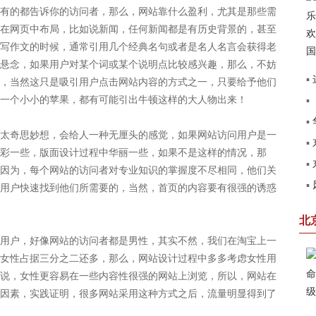
的都告诉你的访问者，那么，网站靠什么盈利，尤其是那些需
在网页中布局，比如说新闻，任何新闻都是有历史背景的，甚至
写作文的时候，通常引用几个经典名句或者是名人名言会获得老
悬念，如果用户对某个词或某个说明点比较感兴趣，那么，不妨
▪
，当然这只是吸引用户点击网站内容的方式之一，只要给予他们
一个小小的苹果，都有可能引出牛顿这样的大人物出来！
▪
建
▪
奇思妙想，会给人一种无厘头的感觉，如果网站访问用户是一
▪
见
彩一些，版面设计过程中华丽一些，如果不是这样的情况，那
▪
圆
因为，每个网站的访问者对专业知识的掌握度不尽相同，他们关
▪
用户快速找到他们所需要的，当然，首页的内容要有很强的诱惑
第
赢
北
户，好像网站的访问者都是男性，其实不然，我们在淘宝上一
女性占据三分之二还多，那么，网站设计过程中多多考虑女性用
说，女性更容易在一些内容性很强的网站上浏览，所以，网站在
因素，实践证明，很多网站采用这种方式之后，流量明显得到了