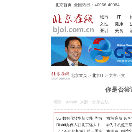
北京首页
全国热线：40066-40084
城市
IT
女性
健康
医训
美食
北京首页
>
北京IT
> 文章正文
你是否尝
编辑：admin 来源：北京在线
5G 数智化转型新动能 华为
“数智启航 智享青
精彩亮相2021世界5G大会
Distrii办伴入驻北京远大中
国移动5G 新
华为手机超三
心，为亚奥商圈插入智慧办
《了不起的长城》第一季完
能行动圆满成
余承东：继续
“中美百日经贸