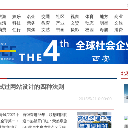
旅游
娱乐
名企
交通
社区
视窗
体育
地方
商业
生活
科技
票务
教育
产业
文贸
动态
明星
文旅
消费
住行
聚焦
文艺
书画
摄影
校园
母婴
消费
北
试过网站设计的四种法则
2015/5/21 0:00:00
城”2021中
自强奋进25年，联想昭阳拥
型智慧城市赋
星全球第一！
抱“十四五”追梦新征程
逆市热销开门红：荣盛康旅
功
保持创新，打
计划”落地天
—岭上江南七彩合苑盛大开
618优惠力度成常态？天猫