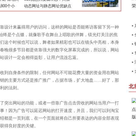
为的信仰
肉即将摆上中
800个小
盘
超市199-100还要再玩10天
动态网址与静态网址优缺点
作为中国公司
▪
设计来赢得用户的访问，这样的网站是否能将访客留下另一种
计始终是个点缀，就像歌手在舞台上唱歌的伴舞，镁光灯关注的焦
▪
北
们这个时候也可以说，舞者如果精彩也可以在镜头中亮相，本身
▪
销
春晚很多节目都是依靠强大的数字化屏幕完成的，所以说，网站
▪
田
站设计一定会相得益彰，让用户流连忘返。
▪
了
▪
到自身条件的限制，任何网站不可能花费大量的资金用在网站
系
销的主要方式还是推广推广，占据市场，扩大地盘……好了，那
卡
北
利的法则。
突出网站的功能，或者一些靠广告点击营收的网站当用户一打
事！因为广告可以延迟网站的打开速度，并且，我们可以到淘宝
绍都是一页到底，在一个页面就将自己所要表达的内容全部表现
获得良好度的关键。