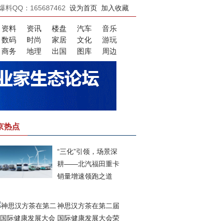
爆料QQ：165687462
设为首页
加入收藏
资料
资讯
楼盘
汽车
音乐
数码
时尚
家居
文化
游玩
商务
地理
出国
图库
周边
京热点
“三化”引领，场景深
耕——北汽福田重卡
销量增速领跑之道
神思汉方茶在第二届
国际健康发展大会荣