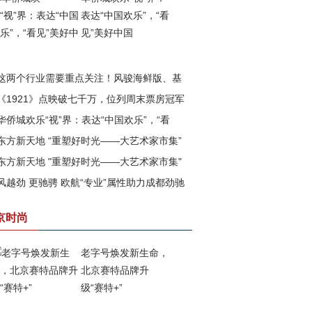
表达“中国欢乐”，“看
见”美好中国
这两个行业需要重点关注！风骏海鲜版、基
《1921》点映破七千万，位列周末票房冠军
版即将上市
华侨城欢乐“视”界：表达“中国欢乐”，“看
东方新天地 “重塑好时光——大艺术家市集”
”美好中国
东方新天地 "重塑好时光——大艺术家市集"
满落幕
风越劲 更驰骋 欧航“专业”属性助力成都劲驰
四期已盛大开幕
战成都市场
京时尚
老字号焕发新生命，
北京赛特品牌升
级“赛特+”