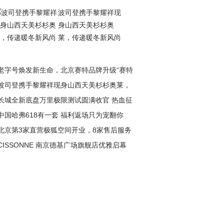
波司登携手黎耀祥现
身山西天美杉杉奥
莱，传递暖冬新风尚
老字号焕发新生命，北京赛特品牌升级“赛特
波司登携手黎耀祥现身山西天美杉杉奥莱，
长城全新底盘万里极限测试圆满收官 热血征
递暖冬新风尚
中国哈弗618有一套 福利返场只为宠翻你
淬炼极致性能
北京第3家直营极狐空间开业，8家售后服务
CISSONNE 南京德基广场旗舰店优雅启幕
盖全城