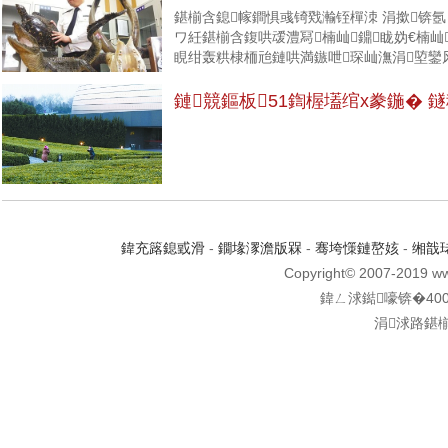
鍖椾含鎴幏鐧惧彧锜戣瀭铚樿洓 涓撳锛
ワ紝鍖椾含鍑哄叆澧冩楠屾鐤眬妫€楠屾
睍绀轰粠棣栭兘鏈哄満鏃呭琛屾潕涓埅鑾
鏈競鏂板51鍧楃壒绾х豢鍦� 
鍏充簬鎴戜滑
-
鐗堟潈澹版槑
-
骞垮憡鏈嶅姟
-
缃戠
Copyright© 2007-2019 ww
鍏ㄥ浗鐑嚎锛�400-6
涓浗路鍖